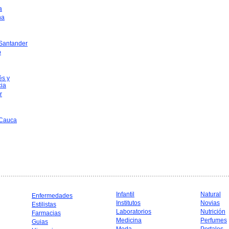
a
na
 Santander
o
és y
cia
r
 Cauca
Infantil
Natural
Enfermedades
Institutos
Novias
Estilistas
Laboratorios
Nutrición
Farmacias
Medicina
Perfumes
Guias