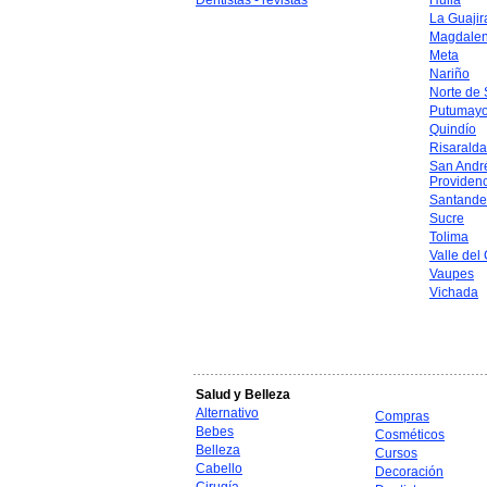
Dentistas - revistas
Huila
La Guajir
Magdale
Meta
Nariño
Norte de
Putumay
Quindío
Risaralda
San Andr
Providen
Santande
Sucre
Tolima
Valle del
Vaupes
Vichada
Salud y Belleza
Alternativo
Compras
Bebes
Cosméticos
Belleza
Cursos
Cabello
Decoración