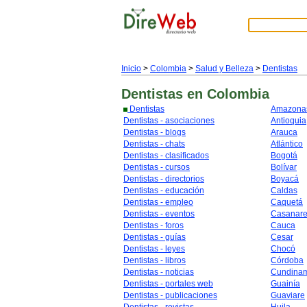
Inicio
>
Colombia
>
Salud y Belleza
>
Dentistas
Dentistas
en Colombia
Dentistas
Amazona
Dentistas - asociaciones
Antioquia
Dentistas - blogs
Arauca
Dentistas - chats
Atlántico
Dentistas - clasificados
Bogotá
Dentistas - cursos
Bolívar
Dentistas - directorios
Boyacá
Dentistas - educación
Caldas
Dentistas - empleo
Caquetá
Dentistas - eventos
Casanar
Dentistas - foros
Cauca
Dentistas - guías
Cesar
Dentistas - leyes
Chocó
Dentistas - libros
Córdoba
Dentistas - noticias
Cundina
Dentistas - portales web
Guainía
Dentistas - publicaciones
Guaviare