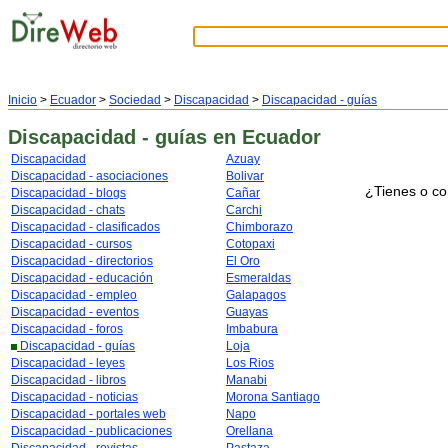
Inicio
>
Ecuador
>
Sociedad
>
Discapacidad
>
Discapacidad - guías
Discapacidad - guías
en Ecuador
Discapacidad
Azuay
Discapacidad - asociaciones
Bolivar
¿Tienes o co
Discapacidad - blogs
Cañar
Discapacidad - chats
Carchi
Discapacidad - clasificados
Chimborazo
Discapacidad - cursos
Cotopaxi
Discapacidad - directorios
El Oro
Discapacidad - educación
Esmeraldas
Discapacidad - empleo
Galapagos
Discapacidad - eventos
Guayas
Discapacidad - foros
Imbabura
Discapacidad - guías
Loja
Discapacidad - leyes
Los Rios
Discapacidad - libros
Manabi
Discapacidad - noticias
Morona Santiago
Discapacidad - portales web
Napo
Discapacidad - publicaciones
Orellana