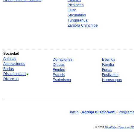
Discapacidad - revistas
Pastaza
Pichincha
Quito
Sucumbios
Tungurahua
Zamora Chinchipe
Sociedad
Amistad
Donaciones
Eventos
Asociaciones
Drogas
Familia
Bodas
Empleo
Ferias
Discapacidad
Escorts
Festivales
Divorcios
Esoterismo
Horoscopos
Inicio
-
Agrega tu sitio web!
-
Programa 
© 2024
DireWeb - Directorio 