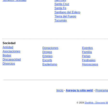
Templos - revistas
San Luis
Santa Cruz
Santa Fe
Santiago del Estero
Tierra del Fuego
Tucumán
Sociedad
Amistad
Donaciones
Eventos
Asociaciones
Drogas
Familia
Bodas
Empleo
Ferias
Discapacidad
Escorts
Festivales
Divorcios
Esoterismo
Horoscopos
Inicio
-
Agrega tu sitio web!
-
Programa 
© 2024
DireWeb - Directorio 