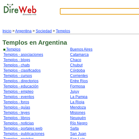
Inicio
>
Argentina
>
Sociedad
>
Templos
Templos
en Argentina
Templos
Buenos Aires
Templos - asociaciones
Catamarca
Templos - blogs
Chaco
Templos - chats
Chubut
Templos - clasificados
Córdoba
Templos - cursos
Corrientes
Templos - directorios
Entre Rios
Templos - educación
Formosa
Templos - empleo
Jujuy
Templos - eventos
La Pampa
Templos - foros
La Rioja
Templos - guías
Mendoza
Templos - leyes
Misiones
Templos - libros
Neuquén
Templos - noticias
Río Negro
Templos - portales web
Salta
Templos - publicaciones
San Juan