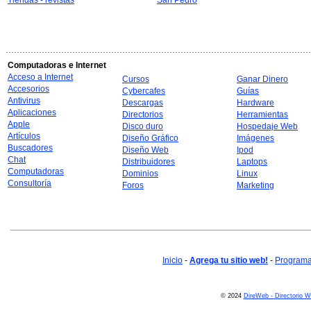
Tiendas - revistas
San Pedro
Computadoras e Internet
Acceso a Internet
Cursos
Ganar Dinero
Accesorios
Cybercafes
Guías
Antivirus
Descargas
Hardware
Aplicaciones
Directorios
Herramientas
Apple
Disco duro
Hospedaje Web
Artículos
Diseño Gráfico
Imágenes
Buscadores
Diseño Web
Ipod
Chat
Distribuidores
Laptops
Computadoras
Dominios
Linux
Consultoría
Foros
Marketing
Inicio
-
Agrega tu sitio web!
-
Programa 
© 2024
DireWeb - Directorio 