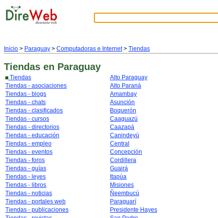
Inicio
>
Paraguay
>
Computadoras e Internet
>
Tiendas
Tiendas
en Paraguay
Tiendas
Alto Paraguay
Tiendas - asociaciones
Alto Paraná
Tiendas - blogs
Amambay
Tiendas - chats
Asunción
Tiendas - clasificados
Boquerón
Tiendas - cursos
Caaguazú
Tiendas - directorios
Caazapá
Tiendas - educación
Canindeyú
Tiendas - empleo
Central
Tiendas - eventos
Concepción
Tiendas - foros
Cordillera
Tiendas - guías
Guairá
Tiendas - leyes
Itapúa
Tiendas - libros
Misiones
Tiendas - noticias
Ñeembucú
Tiendas - portales web
Paraguarí
Tiendas - publicaciones
Presidente Hayes