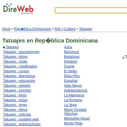
Inicio
>
Rep�blica Dominicana
>
Arte y Cultura
>
Tatuajes
Tatuajes
en Rep�blica Dominicana
Tatuajes
Azua
Tatuajes - asociaciones
Bahoruco
¿T
Tatuajes - blogs
Barahona
Tatuajes - chats
Dajabón
Tatuajes - clasificados
Duarte
Tatuajes - cursos
El Seibo
Tatuajes - directorios
Elías Piña
Tatuajes - educación
Espaillat
Tatuajes - empleo
Hato Mayor
Tatuajes - eventos
Independencia
Tatuajes - foros
La Altagracia
Tatuajes - guías
La Romana
Tatuajes - leyes
La Vega
Tatuajes - libros
María Trinidad
Sánchez
Tatuajes - noticias
Monseñor Nouel
Tatuajes - portales web
Monte Plata
Tatuajes - publicaciones