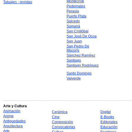
Montecristi
Tatuajes - revistas
Pedernales
Peravia
Puerto Plata
Salcedo
Samaná
San Cristóbal
San José De Ocoa
San Juan
San Pedro De
Macorís
Sánchez Ramírez
Santiago
Santiago Rodríguez
Santo Domingo
Valverde
Arte y Cultura
Animación
Cerámica
Digital
Anime
Cine
E-Books
Antiguedades
Composición
Editoriales
Arquitectura
Convocatorias
Educación
Arte