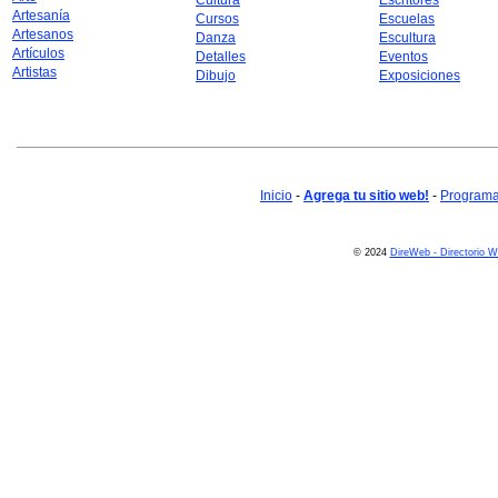
Cultura
Escritores
Artesanía
Cursos
Escuelas
Artesanos
Danza
Escultura
Artículos
Detalles
Eventos
Artistas
Dibujo
Exposiciones
Inicio
-
Agrega tu sitio web!
-
Programa 
© 2024
DireWeb - Directorio 