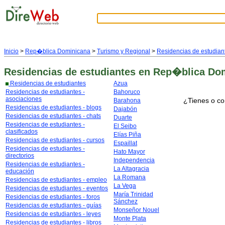
Inicio
>
Rep�blica Dominicana
>
Turismo y Regional
>
Residencias de estudian
Residencias de estudiantes
en Rep�blica Do
Residencias de estudiantes
Azua
Residencias de estudiantes -
Bahoruco
asociaciones
¿Tienes o co
Barahona
Residencias de estudiantes - blogs
Dajabón
Residencias de estudiantes - chats
Duarte
Residencias de estudiantes -
El Seibo
clasificados
Elías Piña
Residencias de estudiantes - cursos
Espaillat
Residencias de estudiantes -
Hato Mayor
directorios
Independencia
Residencias de estudiantes -
La Altagracia
educación
La Romana
Residencias de estudiantes - empleo
La Vega
Residencias de estudiantes - eventos
María Trinidad
Residencias de estudiantes - foros
Sánchez
Residencias de estudiantes - guías
Monseñor Nouel
Residencias de estudiantes - leyes
Monte Plata
Residencias de estudiantes - libros