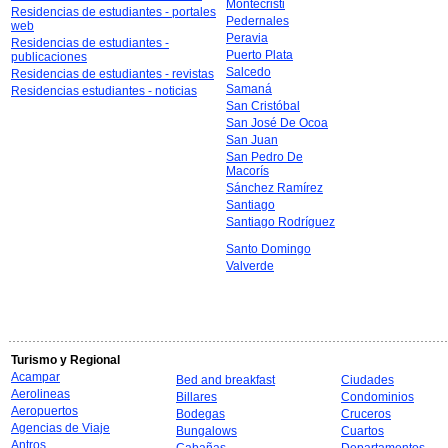
Montecristi
Residencias de estudiantes - portales
Pedernales
web
Peravia
Residencias de estudiantes -
Puerto Plata
publicaciones
Salcedo
Residencias de estudiantes - revistas
Samaná
Residencias estudiantes - noticias
San Cristóbal
San José De Ocoa
San Juan
San Pedro De
Macorís
Sánchez Ramírez
Santiago
Santiago Rodríguez
Santo Domingo
Valverde
Turismo y Regional
Acampar
Bed and breakfast
Ciudades
Aerolineas
Billares
Condominios
Aeropuertos
Bodegas
Cruceros
Agencias de Viaje
Bungalows
Cuartos
Antros