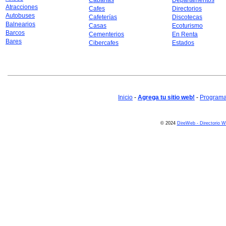
Cabañas
Departamentos
Atracciones
Cafes
Directorios
Autobuses
Cafeterías
Discotecas
Balnearios
Casas
Ecoturismo
Barcos
Cementerios
En Renta
Bares
Cibercafes
Estados
Inicio
-
Agrega tu sitio web!
-
Programa 
© 2024
DireWeb - Directorio 