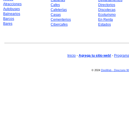
Cabañas
Departamentos
Atracciones
Cafes
Directorios
Autobuses
Cafeterías
Discotecas
Balnearios
Casas
Ecoturismo
Barcos
Cementerios
En Renta
Bares
Cibercafes
Estados
Inicio
-
Agrega tu sitio web!
-
Programa 
© 2024
DireWeb - Directorio 