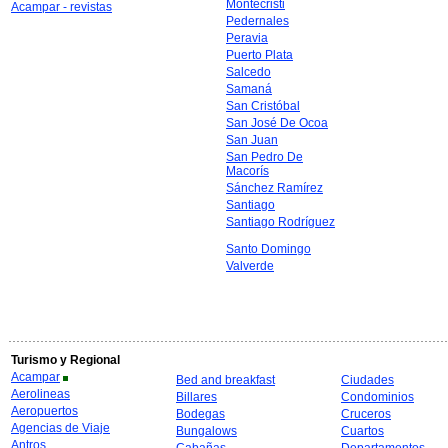
Montecristi
Acampar - revistas
Pedernales
Peravia
Puerto Plata
Salcedo
Samaná
San Cristóbal
San José De Ocoa
San Juan
San Pedro De
Macorís
Sánchez Ramírez
Santiago
Santiago Rodríguez
Santo Domingo
Valverde
Turismo y Regional
Acampar
Bed and breakfast
Ciudades
Aerolineas
Billares
Condominios
Aeropuertos
Bodegas
Cruceros
Agencias de Viaje
Bungalows
Cuartos
Antros