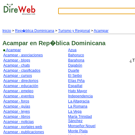
Inicio
>
Rep�blica Dominicana
>
Turismo y Regional
>
Acampar
Acampar
en Rep�blica Dominicana
Acampar
Azua
Acampar - asociaciones
Bahoruco
¿T
Acampar - blogs
Barahona
Acampar - chats
Dajabón
Acampar - clasificados
Duarte
Acampar - cursos
El Seibo
Acampar - directorios
Elías Piña
Acampar - educación
Espaillat
Acampar - empleo
Hato Mayor
Acampar - eventos
Independencia
Acampar - foros
La Altagracia
Acampar - guías
La Romana
Acampar - leyes
La Vega
Acampar - libros
María Trinidad
Sánchez
Acampar - noticias
Monseñor Nouel
Acampar - portales web
Monte Plata
Acampar - publicaciones