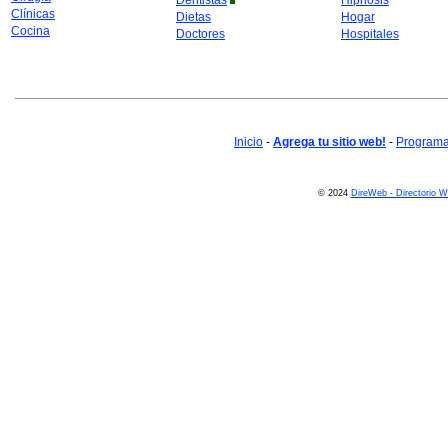
Dentistas
Hipnosis
Clínicas
Dietas
Hogar
Cocina
Doctores
Hospitales
Inicio
-
Agrega tu sitio web!
-
Programa 
© 2024
DireWeb - Directorio 