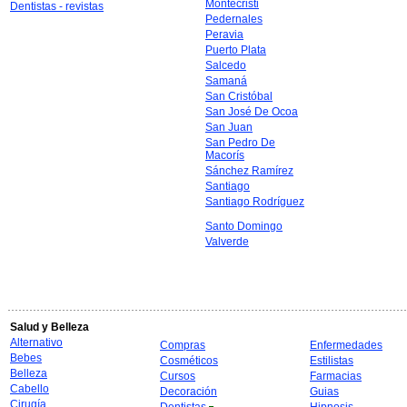
Montecristi
Dentistas - revistas
Pedernales
Peravia
Puerto Plata
Salcedo
Samaná
San Cristóbal
San José De Ocoa
San Juan
San Pedro De
Macorís
Sánchez Ramírez
Santiago
Santiago Rodríguez
Santo Domingo
Valverde
Salud y Belleza
Alternativo
Compras
Enfermedades
Bebes
Cosméticos
Estilistas
Belleza
Cursos
Farmacias
Cabello
Decoración
Guias
Cirugía