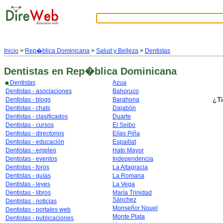
Inicio
>
Rep�blica Dominicana
>
Salud y Belleza
>
Dentistas
Dentistas
en Rep�blica Dominicana
Dentistas
Azua
Dentistas - asociaciones
Bahoruco
¿Ti
Dentistas - blogs
Barahona
Dentistas - chats
Dajabón
Dentistas - clasificados
Duarte
Dentistas - cursos
El Seibo
Dentistas - directorios
Elías Piña
Dentistas - educación
Espaillat
Dentistas - empleo
Hato Mayor
Dentistas - eventos
Independencia
Dentistas - foros
La Altagracia
Dentistas - guías
La Romana
Dentistas - leyes
La Vega
Dentistas - libros
María Trinidad
Sánchez
Dentistas - noticias
Monseñor Nouel
Dentistas - portales web
Monte Plata
Dentistas - publicaciones