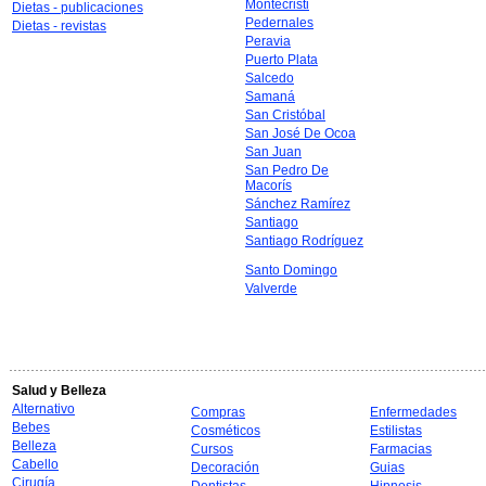
Montecristi
Dietas - publicaciones
Pedernales
Dietas - revistas
Peravia
Puerto Plata
Salcedo
Samaná
San Cristóbal
San José De Ocoa
San Juan
San Pedro De
Macorís
Sánchez Ramírez
Santiago
Santiago Rodríguez
Santo Domingo
Valverde
Salud y Belleza
Alternativo
Compras
Enfermedades
Bebes
Cosméticos
Estilistas
Belleza
Cursos
Farmacias
Cabello
Decoración
Guias
Cirugía