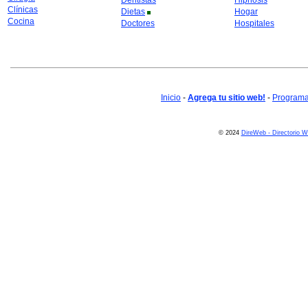
Dentistas
Hipnosis
Clínicas
Dietas
Hogar
Cocina
Doctores
Hospitales
Inicio
-
Agrega tu sitio web!
-
Programa 
© 2024
DireWeb - Directorio 