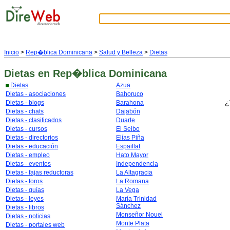
Inicio
>
Rep�blica Dominicana
>
Salud y Belleza
>
Dietas
Dietas
en Rep�blica Dominicana
Dietas
Azua
Dietas - asociaciones
Bahoruco
¿
Dietas - blogs
Barahona
Dietas - chats
Dajabón
Dietas - clasificados
Duarte
Dietas - cursos
El Seibo
Dietas - directorios
Elías Piña
Dietas - educación
Espaillat
Dietas - empleo
Hato Mayor
Dietas - eventos
Independencia
Dietas - fajas reductoras
La Altagracia
Dietas - foros
La Romana
Dietas - guías
La Vega
Dietas - leyes
María Trinidad
Sánchez
Dietas - libros
Monseñor Nouel
Dietas - noticias
Monte Plata
Dietas - portales web