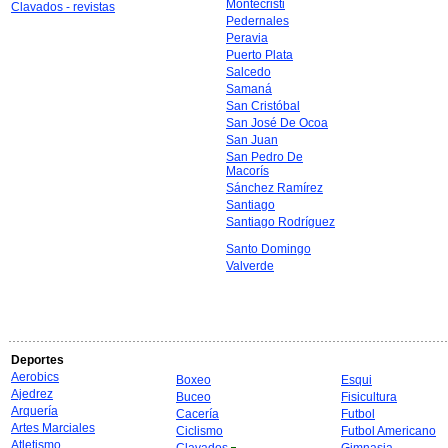
Montecristi
Clavados - revistas
Pedernales
Peravia
Puerto Plata
Salcedo
Samaná
San Cristóbal
San José De Ocoa
San Juan
San Pedro De
Macorís
Sánchez Ramírez
Santiago
Santiago Rodríguez
Santo Domingo
Valverde
Deportes
Aerobics
Boxeo
Esqui
Ajedrez
Buceo
Fisicultura
Arquería
Cacería
Futbol
Artes Marciales
Ciclismo
Futbol Americano
Atletismo