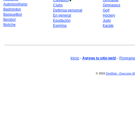
Clavados
Gimnasia
Automovilismo
Clubs
Gimnasios
Badminton
Defensa personal
Golf
Basquetbol
En general
Hockey
Beisbol
Equitación
Judo
Boliche
Esgrima
Karate
Inicio
-
Agrega tu sitio web!
-
Programa 
© 2024
DireWeb - Directorio 