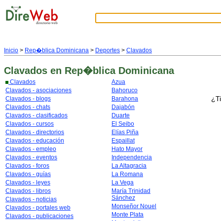
Inicio
>
Rep�blica Dominicana
>
Deportes
>
Clavados
Clavados
en Rep�blica Dominicana
Clavados
Azua
Clavados - asociaciones
Bahoruco
¿Ti
Clavados - blogs
Barahona
Clavados - chats
Dajabón
Clavados - clasificados
Duarte
Clavados - cursos
El Seibo
Clavados - directorios
Elías Piña
Clavados - educación
Espaillat
Clavados - empleo
Hato Mayor
Clavados - eventos
Independencia
Clavados - foros
La Altagracia
Clavados - guías
La Romana
Clavados - leyes
La Vega
Clavados - libros
María Trinidad
Sánchez
Clavados - noticias
Monseñor Nouel
Clavados - portales web
Monte Plata
Clavados - publicaciones