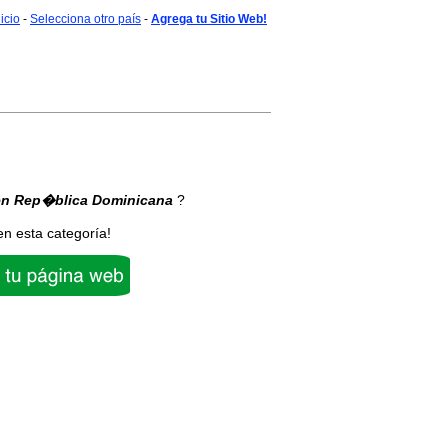
nicio
-
Selecciona otro país
-
Agrega tu Sitio Web!
en Rep�blica Dominicana
?
en esta categoría!