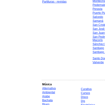
Montecris
Partituras - revistas
Pedernal
Peravia
Puerto Pl
Salcedo
Samaná
San Crist
San José
San Juan
San Pedr
Macorís
Sánchez 
Santiago
Santiago
Santo Do
Valverde
Música
Alternativa
Curativa
Ambiental
Cursos
Arabe
Disco
Bachata
Djs
Blues