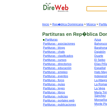
Inicio
>
Rep�blica Dominicana
>
Música
>
Partit
Partituras
en Rep�blica Do
Partituras
Azua
Partituras - asociaciones
Bahoruco
Partituras - blogs
Barahon
Partituras - chats
Dajabón
Partituras - clasificados
Duarte
Partituras - cursos
El Seibo
Partituras - directorios
Elías Piñ
Partituras - educación
Espaillat
Partituras - empleo
Hato May
Partituras - eventos
Independ
Partituras - foros
La Altagr
Partituras - guías
La Roma
Partituras - leyes
La Vega
Partituras - libros
María Tri
Sánchez
Partituras - noticias
Monseñor
Partituras - portales web
Monte Pl
Partituras - publicaciones