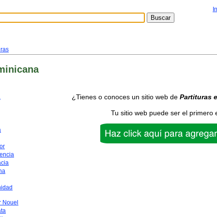
I
uras
minicana
¿Tienes o conoces un sitio web de
Partituras
a
Tu sitio web puede ser el primero 
a
or
encia
acia
na
nidad
 Nouel
ata