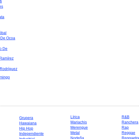
ti
es
ata
óbal
 De Ocoa
o De
Ramírez
 Rodríguez
mingo
Lírica
R&B
Grupera
Mariachis
Ranchera
Hawaiana
Merengue
Rap
Hip Hop
Metal
Reggae
Independiente
Norteña
Reggaeto