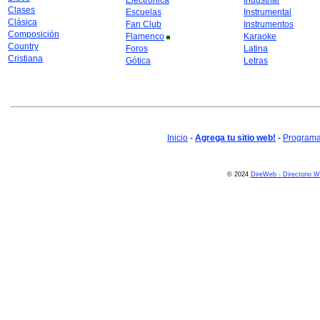
Electrónica
Industrial
Clases
Escuelas
Instrumental
Clásica
Fan Club
Instrumentos
Composición
Flamenco
Karaoke
Country
Foros
Latina
Cristiana
Gótica
Letras
Inicio
-
Agrega tu sitio web!
-
Programa 
© 2024
DireWeb - Directorio 