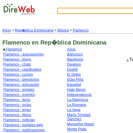
Inicio
>
Rep�blica Dominicana
>
Música
>
Flamenco
Flamenco
en Rep�blica Dominicana
Flamenco
Azua
Flamenco - asociaciones
Bahoruco
¿Ti
Flamenco - blogs
Barahona
Flamenco - chats
Dajabón
Flamenco - clasificados
Duarte
Flamenco - cursos
El Seibo
Flamenco - directorios
Elías Piña
Flamenco - educación
Espaillat
Flamenco - empleo
Hato Mayor
Flamenco - eventos
Independencia
Flamenco - foros
La Altagracia
Flamenco - guías
La Romana
Flamenco - leyes
La Vega
Flamenco - libros
María Trinidad
Sánchez
Flamenco - noticias
Monseñor Nouel
Flamenco - portales web
Monte Plata
Flamenco - publicaciones