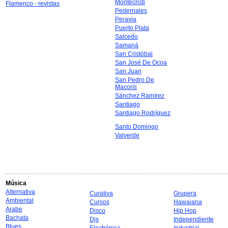
Montecristi
Flamenco - revistas
Pedernales
Peravia
Puerto Plata
Salcedo
Samaná
San Cristóbal
San José De Ocoa
San Juan
San Pedro De
Macorís
Sánchez Ramírez
Santiago
Santiago Rodríguez
Santo Domingo
Valverde
Música
Alternativa
Curativa
Grupera
Ambiental
Cursos
Hawaiana
Arabe
Disco
Hip Hop
Bachata
Djs
Independiente
Blues