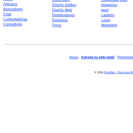
Disco duro
Hospedaje Web
Artículos
Diseño Gráfico
Imágenes
Buscadores
Diseño Web
Ipod
Chat
Distribuidores
Laptops
Computadoras
Dominios
Linux
Consultoría
Foros
Marketing
Inicio
-
Agrega tu sitio web!
-
Programa 
© 2024
DireWeb - Directorio 