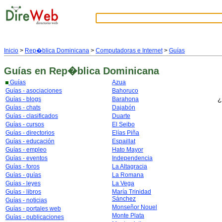
Inicio
>
Rep�blica Dominicana
>
Computadoras e Internet
>
Guías
Guías
en Rep�blica Dominicana
Guías
Azua
Guías - asociaciones
Bahoruco
¿
Guías - blogs
Barahona
Guías - chats
Dajabón
Guías - clasificados
Duarte
Guías - cursos
El Seibo
Guías - directorios
Elías Piña
Guías - educación
Espaillat
Guías - empleo
Hato Mayor
Guías - eventos
Independencia
Guías - foros
La Altagracia
Guías - guías
La Romana
Guías - leyes
La Vega
Guías - libros
María Trinidad
Sánchez
Guías - noticias
Monseñor Nouel
Guías - portales web
Monte Plata
Guías - publicaciones