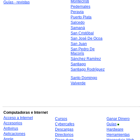
Montecristi
Guías - revistas
Pedernales
Peravia
Puerto Plata
Salcedo
Samaná
San Cristóbal
San José De Ocoa
San Juan
San Pedro De
Macorís
Sánchez Ramírez
Santiago
Santiago Rodríguez
Santo Domingo
Valverde
Computadoras e Internet
Acceso a Internet
Cursos
Ganar Dinero
Accesorios
Cybercafes
Guías
Antivirus
Descargas
Hardware
Aplicaciones
Directorios
Herramientas
Apple