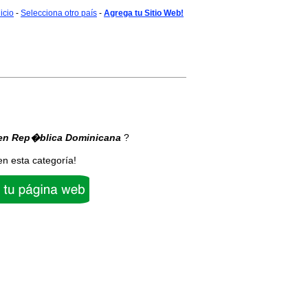
nicio
-
Selecciona otro país
-
Agrega tu Sitio Web!
en Rep�blica Dominicana
?
en esta categoría!