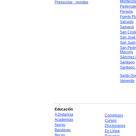
Montecris
Preescolar - revistas
Pedernal
Peravia
Puerto Pl
Salcedo
Samaná
San Crist
San José
San Juan
San Pedr
Macorís
Sánchez 
Santiago
Santiago
Santo Do
Valverde
Educación
A Distancia
Congresos
Academias
Cursos
Apoyo
Diccionarios
Banderas
En Línea
Becas