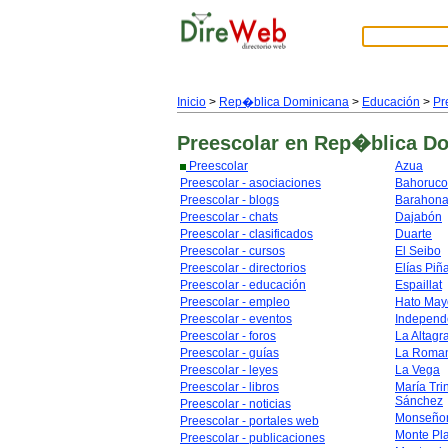
Inicio
>
Rep�blica Dominicana
>
Educación
>
Pr
Preescolar
en Rep�blica D
Preescolar
Azua
Preescolar - asociaciones
Bahoruco
Preescolar - blogs
Barahon
Preescolar - chats
Dajabón
Preescolar - clasificados
Duarte
Preescolar - cursos
El Seibo
Preescolar - directorios
Elías Piñ
Preescolar - educación
Espaillat
Preescolar - empleo
Hato May
Preescolar - eventos
Independ
Preescolar - foros
La Altagr
Preescolar - guías
La Roma
Preescolar - leyes
La Vega
Preescolar - libros
María Tri
Sánchez
Preescolar - noticias
Monseñor
Preescolar - portales web
Monte Pl
Preescolar - publicaciones