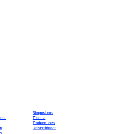
Simposiums
ones
Técnica
Traducciones
ia
Universidades
s