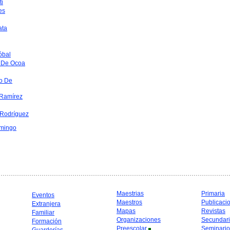
ti
es
ata
óbal
 De Ocoa
o De
Ramírez
 Rodríguez
mingo
Maestrias
Primaria
Eventos
Maestros
Publicaci
Extranjera
Mapas
Revistas
Familiar
Organizaciones
Secundar
Formación
Preescolar
Seminario