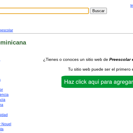
I
eescolar
ominicana
¿Tienes o conoces un sitio web de
Preescolar
a
Tu sitio web puede ser el primero 
a
or
encia
acia
na
nidad
 Nouel
ata