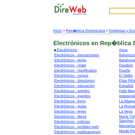
Inicio
>
Rep�blica Dominicana
>
Empresas y Ec
Electrónicos
en Rep�blica 
Electrónicos
Azua
Electrónicos - asociaciones
Bahoruco
Electrónicos - blogs
Barahon
Electrónicos - chats
Dajabón
Electrónicos - clasificados
Duarte
Electrónicos - cursos
El Seibo
Electrónicos - directorios
Elías Piñ
Electrónicos - educación
Espaillat
Electrónicos - empleo
Hato May
Electrónicos - eventos
Independ
Electrónicos - foros
La Altagr
Electrónicos - guías
La Roma
Electrónicos - leyes
La Vega
Electrónicos - libros
María Tri
Sánchez
Electrónicos - noticias
Monseñor
Electrónicos - portales web
Monte Pl
Electrónicos - publicaciones