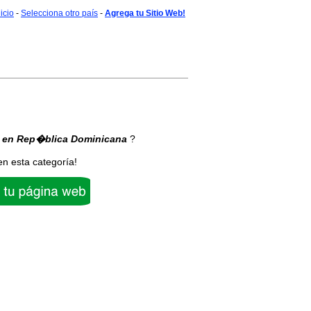
nicio
-
Selecciona otro país
-
Agrega tu Sitio Web!
en Rep�blica Dominicana
?
en esta categoría!