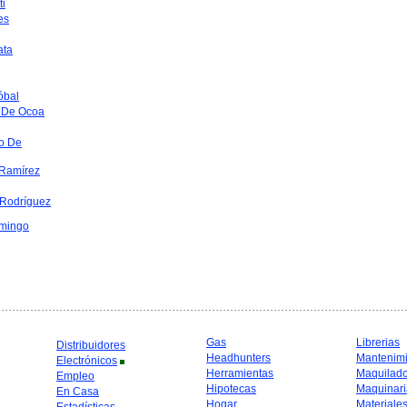
ti
es
ata
óbal
 De Ocoa
o De
Ramírez
 Rodríguez
mingo
Gas
Librerias
Distribuidores
Headhunters
Mantenim
Electrónicos
Herramientas
Maquilad
Empleo
Hipotecas
Maquinari
En Casa
Hogar
Materiale