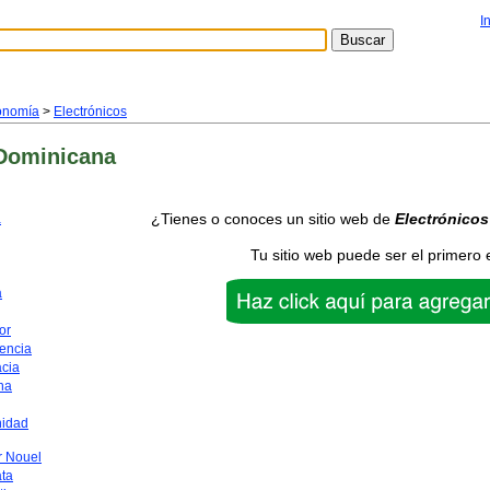
I
onomía
>
Electrónicos
Dominicana
¿Tienes o conoces un sitio web de
Electrónicos
a
Tu sitio web puede ser el primero 
a
or
encia
acia
na
nidad
 Nouel
ata