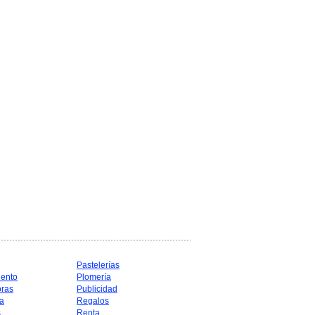
Pastelerías
iento
Plomería
oras
Publicidad
a
Regalos
s
Renta