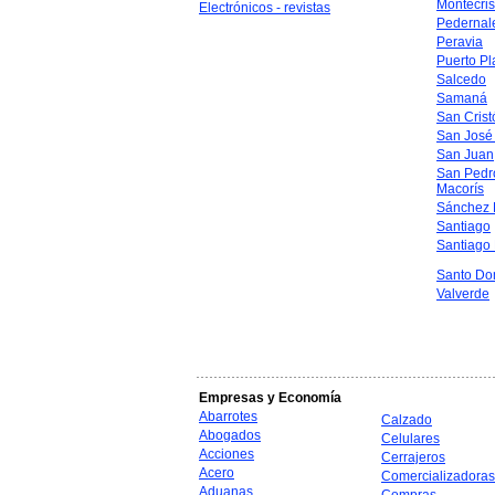
Montecris
Electrónicos - revistas
Pedernal
Peravia
Puerto Pl
Salcedo
Samaná
San Crist
San José
San Juan
San Pedr
Macorís
Sánchez 
Santiago
Santiago
Santo Do
Valverde
Empresas y Economía
Abarrotes
Calzado
Abogados
Celulares
Acciones
Cerrajeros
Acero
Comercializadoras
Aduanas