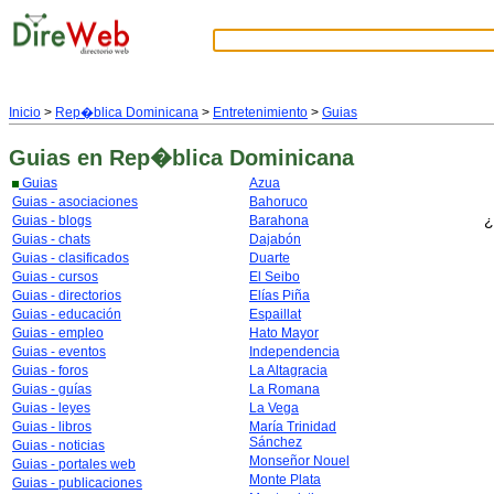
Inicio
>
Rep�blica Dominicana
>
Entretenimiento
>
Guias
Guias
en Rep�blica Dominicana
Guias
Azua
Guias - asociaciones
Bahoruco
¿
Guias - blogs
Barahona
Guias - chats
Dajabón
Guias - clasificados
Duarte
Guias - cursos
El Seibo
Guias - directorios
Elías Piña
Guias - educación
Espaillat
Guias - empleo
Hato Mayor
Guias - eventos
Independencia
Guias - foros
La Altagracia
Guias - guías
La Romana
Guias - leyes
La Vega
Guias - libros
María Trinidad
Sánchez
Guias - noticias
Monseñor Nouel
Guias - portales web
Monte Plata
Guias - publicaciones