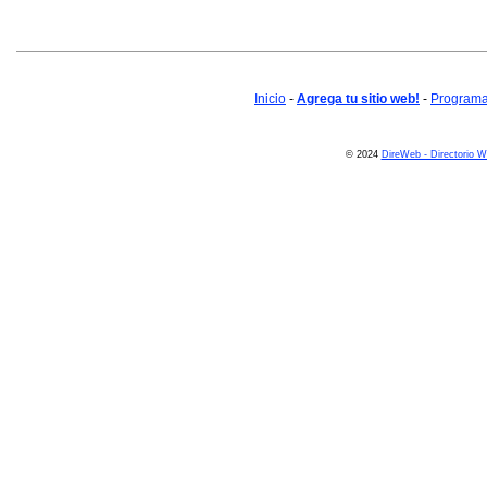
Inicio
-
Agrega tu sitio web!
-
Programa 
© 2024
DireWeb - Directorio 