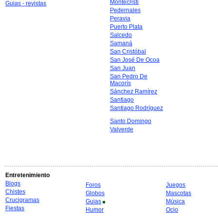
Montecristi
Guias - revistas
Pedernales
Peravia
Puerto Plata
Salcedo
Samaná
San Cristóbal
San José De Ocoa
San Juan
San Pedro De
Macorís
Sánchez Ramírez
Santiago
Santiago Rodríguez
Santo Domingo
Valverde
Entretenimiento
Blogs
Foros
Juegos
Chistes
Globos
Mascotas
Crucigramas
Guias
Música
Fiestas
Humor
Ocio