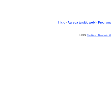
Inicio
-
Agrega tu sitio web!
-
Programa 
© 2024
DireWeb - Directorio 