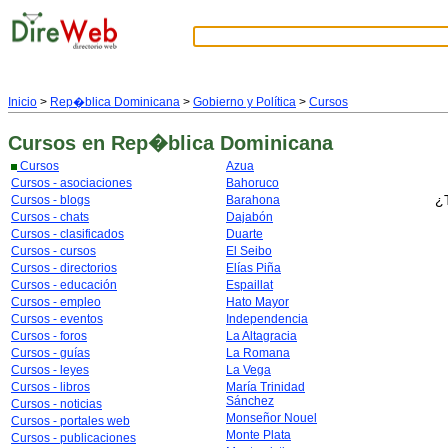
Inicio
>
Rep�blica Dominicana
>
Gobierno y Política
>
Cursos
Cursos
en Rep�blica Dominicana
Cursos
Azua
Cursos - asociaciones
Bahoruco
¿T
Cursos - blogs
Barahona
Cursos - chats
Dajabón
Cursos - clasificados
Duarte
Cursos - cursos
El Seibo
Cursos - directorios
Elías Piña
Cursos - educación
Espaillat
Cursos - empleo
Hato Mayor
Cursos - eventos
Independencia
Cursos - foros
La Altagracia
Cursos - guías
La Romana
Cursos - leyes
La Vega
Cursos - libros
María Trinidad
Sánchez
Cursos - noticias
Monseñor Nouel
Cursos - portales web
Monte Plata
Cursos - publicaciones