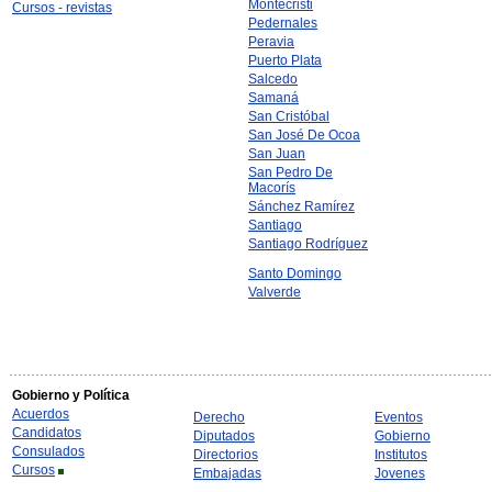
Montecristi
Cursos - revistas
Pedernales
Peravia
Puerto Plata
Salcedo
Samaná
San Cristóbal
San José De Ocoa
San Juan
San Pedro De
Macorís
Sánchez Ramírez
Santiago
Santiago Rodríguez
Santo Domingo
Valverde
Gobierno y Política
Acuerdos
Derecho
Eventos
Candidatos
Diputados
Gobierno
Consulados
Directorios
Institutos
Cursos
Embajadas
Jovenes