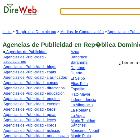
Inicio
>
Rep�blica Dominicana
>
Medios de Comunicación
>
Agencias de Publi
Agencias de Publicidad
en Rep�blica Domini
Agencias de Publicidad
Azua
Agencias de Publicidad -
Bahoruco
asociaciones
¿Tienes o 
Barahona
Agencias de Publicidad - blogs
Dajabón
Agencias de Publicidad - chats
Duarte
Agencias de Publicidad - clasificados
El Seibo
Agencias de Publicidad - cursos
Elías Piña
Agencias de Publicidad - directorios
Espaillat
Agencias de Publicidad - educación
Hato Mayor
Agencias de Publicidad - empleo
Independencia
Agencias de Publicidad - eventos
La Altagracia
Agencias de Publicidad - foros
La Romana
Agencias de Publicidad - guías
La Vega
Agencias de Publicidad - leyes
María Trinidad
Agencias de Publicidad - libros
Sánchez
Agencias de Publicidad - noticias
Monseñor Nouel
Agencias de Publicidad - portales web
Monte Plata