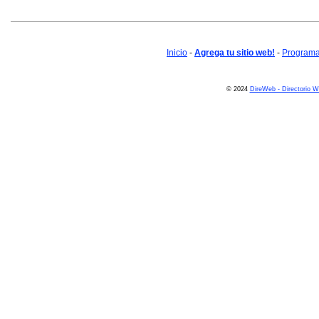
Inicio
-
Agrega tu sitio web!
-
Programa 
© 2024
DireWeb - Directorio 