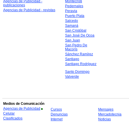
Agencias de Publicidad -
Montecristi
publicaciones
Pedernales
Agencias de Publicidad - revistas
Peravia
Puerto Plata
Salcedo
Samaná
San Cristóbal
San José De Ocoa
San Juan
San Pedro De
Macorís
Sánchez Ramírez
Santiago
Santiago Rodríguez
Santo Domingo
Valverde
Medios de Comunicación
Agencias de Publicidad
Cursos
Mensajes
Celular
Denuncias
Mercadotecnia
Clasificados
Internet
Noticias