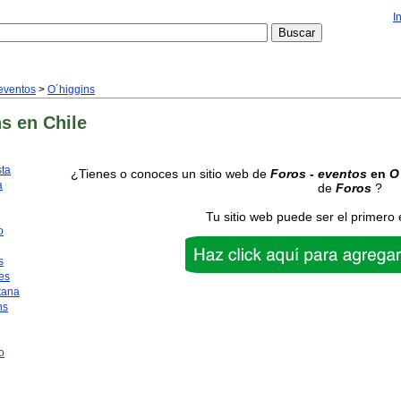
I
 eventos
>
O´higgins
ns
en Chile
sta
¿Tienes o conoces un sitio web de
Foros - eventos
en
O
a
de
Foros
?
Tu sitio web puede ser el primero 
o
s
es
tana
ns
o