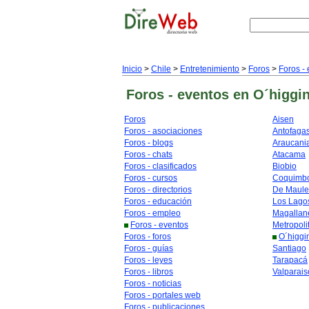
Inicio
>
Chile
>
Entretenimiento
>
Foros
>
Foros -
Foros - eventos
en O´higgi
Foros
Aisen
Foros - asociaciones
Antofaga
Foros - blogs
Araucani
Foros - chats
Atacama
Foros - clasificados
Biobio
Foros - cursos
Coquimb
Foros - directorios
De Maule
Foros - educación
Los Lago
Foros - empleo
Magallan
Foros - eventos
Metropoli
Foros - foros
O´higgi
Foros - guías
Santiago
Foros - leyes
Tarapacá
Foros - libros
Valparais
Foros - noticias
Foros - portales web
Foros - publicaciones