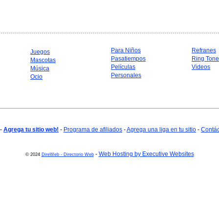
Para Niños
Refranes
Juegos
Pasatiempos
Ring Tone
Mascotas
Películas
Videos
Música
Personales
Ocio
-
Agrega tu sitio web!
-
Programa de afiliados
-
Agrega una liga en tu sitio
-
Contá
-
Web Hosting by Executive Websites
© 2024
DireWeb - Directorio Web