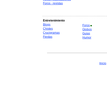
Foros - revistas
Entretenimiento
Blogs
Foros
Chistes
Globos
Crucigramas
Guias
Fiestas
Humor
Inicio