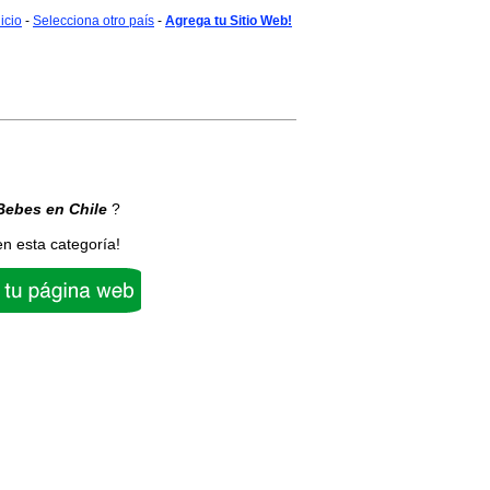
nicio
-
Selecciona otro país
-
Agrega tu Sitio Web!
Bebes
en Chile
?
en esta categoría!