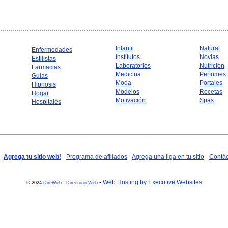
Infantil
Natural
Enfermedades
Institutos
Novias
Estilistas
Laboratorios
Nutrición
Farmacias
Medicina
Perfumes
Guias
Moda
Portales
Hipnosis
Modelos
Recetas
Hogar
Motivación
Spas
Hospitales
-
Agrega tu sitio web!
-
Programa de afiliados
-
Agrega una liga en tu sitio
-
Contá
-
Web Hosting by Executive Websites
© 2024
DireWeb - Directorio Web