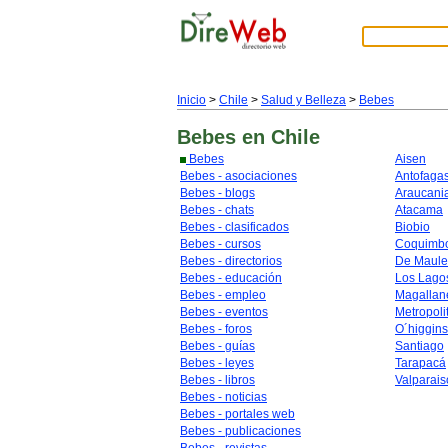
Inicio
>
Chile
>
Salud y Belleza
>
Bebes
Bebes
en Chile
Bebes
Aisen
Bebes - asociaciones
Antofaga
Bebes - blogs
Araucani
Bebes - chats
Atacama
Bebes - clasificados
Biobio
Bebes - cursos
Coquimb
Bebes - directorios
De Maule
Bebes - educación
Los Lago
Bebes - empleo
Magallan
Bebes - eventos
Metropoli
Bebes - foros
O´higgins
Bebes - guías
Santiago
Bebes - leyes
Tarapacá
Bebes - libros
Valparais
Bebes - noticias
Bebes - portales web
Bebes - publicaciones