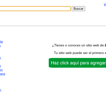
I
sta
¿Tienes o conoces un sitio web de
a
Tu sitio web puede ser el primero 
o
s
es
tana
o