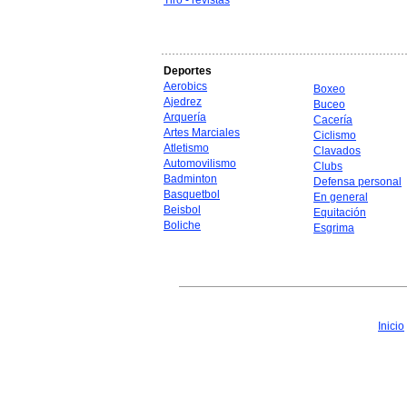
Tiro - revistas
Deportes
Aerobics
Boxeo
Ajedrez
Buceo
Arquería
Cacería
Artes Marciales
Ciclismo
Atletismo
Clavados
Automovilismo
Clubs
Badminton
Defensa personal
Basquetbol
En general
Beisbol
Equitación
Boliche
Esgrima
Inicio