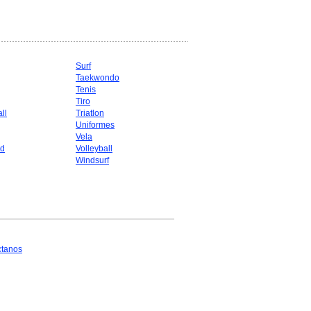
Surf
Taekwondo
g
Tenis
Tiro
ll
Triatlon
Uniformes
Vela
d
Volleyball
Windsurf
ctanos