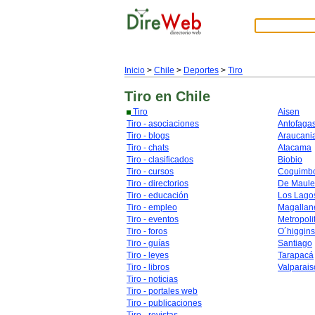
Inicio
>
Chile
>
Deportes
>
Tiro
Tiro
en Chile
Tiro
Aisen
Tiro - asociaciones
Antofaga
Tiro - blogs
Araucani
Tiro - chats
Atacama
Tiro - clasificados
Biobio
Tiro - cursos
Coquimb
Tiro - directorios
De Maule
Tiro - educación
Los Lago
Tiro - empleo
Magallan
Tiro - eventos
Metropoli
Tiro - foros
O´higgins
Tiro - guías
Santiago
Tiro - leyes
Tarapacá
Tiro - libros
Valparais
Tiro - noticias
Tiro - portales web
Tiro - publicaciones