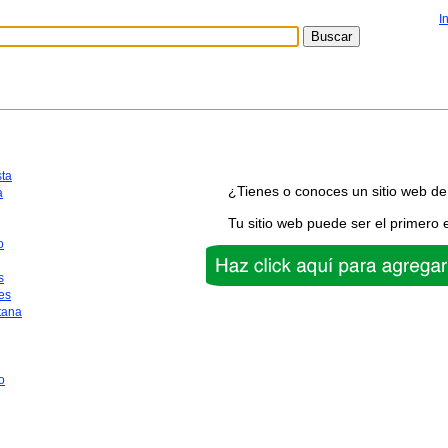
I
sta
¿Tienes o conoces un sitio web de
a
Tu sitio web puede ser el primero 
o
s
es
tana
o