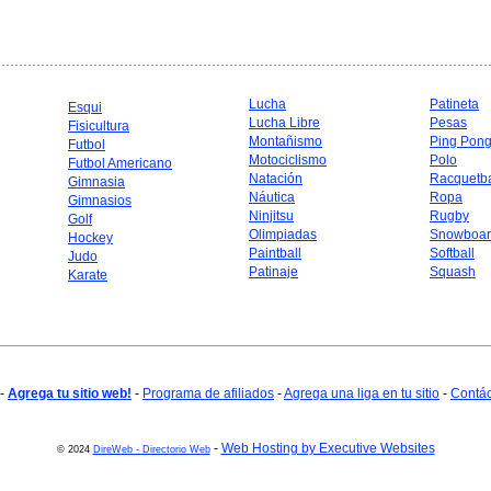
Lucha
Patineta
Esqui
Lucha Libre
Pesas
Fisicultura
Montañismo
Ping Pon
Futbol
Motociclismo
Polo
Futbol Americano
Natación
Racquetba
Gimnasia
Náutica
Ropa
Gimnasios
Ninjitsu
Rugby
Golf
Olimpiadas
Snowboar
Hockey
Paintball
Softball
Judo
Patinaje
Squash
Karate
-
Agrega tu sitio web!
-
Programa de afiliados
-
Agrega una liga en tu sitio
-
Contá
-
Web Hosting by Executive Websites
© 2024
DireWeb - Directorio Web