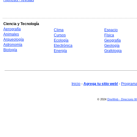
Hipnosis - revistas
Ciencia y Tecnología
Aerografía
Clima
Espacio
Animales
Cursos
Física
Arqueología
Ecología
Geografía
Astronomía
Electrónica
Geología
Biología
Energía
Grafologia
Inicio
-
Agrega tu sitio web!
-
Programa 
© 2024
DireWeb - Directorio 