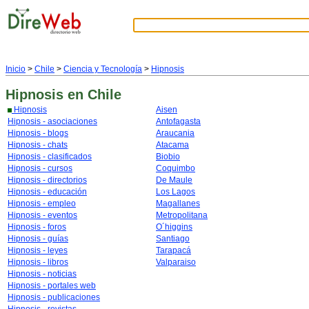
Inicio
>
Chile
>
Ciencia y Tecnología
>
Hipnosis
Hipnosis
en Chile
Hipnosis
Aisen
Hipnosis - asociaciones
Antofagasta
Hipnosis - blogs
Araucania
Hipnosis - chats
Atacama
Hipnosis - clasificados
Biobio
Hipnosis - cursos
Coquimbo
Hipnosis - directorios
De Maule
Hipnosis - educación
Los Lagos
Hipnosis - empleo
Magallanes
Hipnosis - eventos
Metropolitana
Hipnosis - foros
O´higgins
Hipnosis - guías
Santiago
Hipnosis - leyes
Tarapacá
Hipnosis - libros
Valparaiso
Hipnosis - noticias
Hipnosis - portales web
Hipnosis - publicaciones