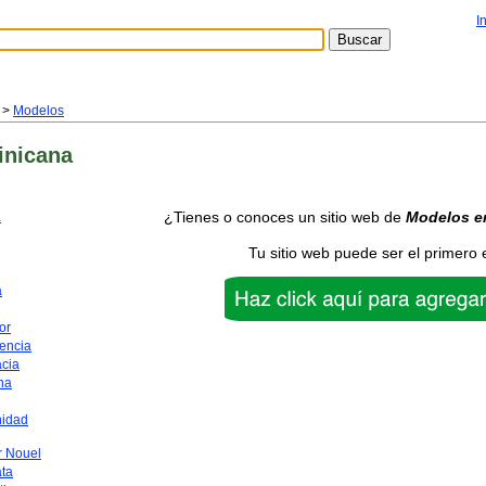
I
>
Modelos
inicana
¿Tienes o conoces un sitio web de
Modelos
e
a
Tu sitio web puede ser el primero 
a
or
encia
acia
na
nidad
 Nouel
ata