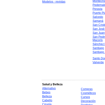
Montecris
Modelos - revistas
Pedernal
Peravia
Puerto Pl
Salcedo
Samaná
San Crist
San José
San Juan
San Pedr
Macorís
Sánchez 
Santiago
Santiago
Santo Do
Valverde
Salud y Belleza
Alternativo
Compras
Bebes
Cosméticos
Belleza
Cursos
Cabello
Decoración
Cirugía