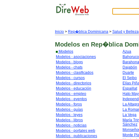
Inicio
>
Rep�blica Dominicana
>
Salud y Belleza
Modelos
en Rep�blica Dom
Modelos
Azua
Modelos - asociaciones
Bahoruco
Modelos - blogs
Barahon
Modelos - chats
Dajabón
Modelos - clasificados
Duarte
Modelos - cursos
El Seibo
Modelos - directorios
Elías Piñ
Modelos - educación
Espaillat
Modelos - empleo
Hato May
Modelos - eventos
Independ
Modelos - foros
La Altagr
Modelos - guías
La Roma
Modelos - leyes
La Vega
Modelos - libros
María Tri
Sánchez
Modelos - noticias
Monseñor
Modelos - portales web
Monte Pl
Modelos - publicaciones