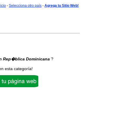
nicio
-
Selecciona otro país
-
Agrega tu Sitio Web!
n Rep�blica Dominicana
?
en esta categoría!