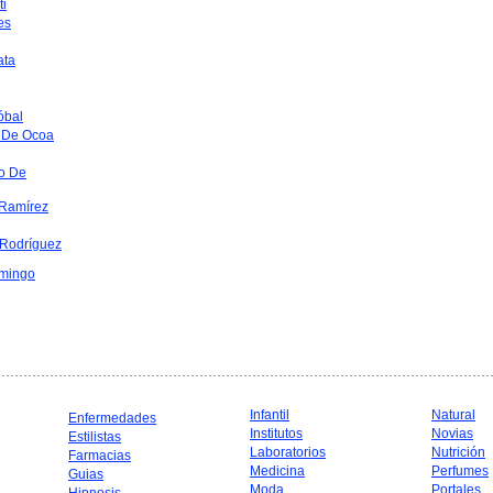
ti
es
ata
óbal
 De Ocoa
o De
Ramírez
 Rodríguez
mingo
Infantil
Natural
Enfermedades
Institutos
Novias
Estilistas
Laboratorios
Nutrición
Farmacias
Medicina
Perfumes
Guias
Moda
Portales