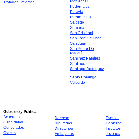
Montecristi
Tratados - revistas
Pedernales
Peravia
Puerto Plata
Salcedo
Samaná
San Cristóbal
San José De Ocoa
San Juan
San Pedro De
Macorís
Sánchez Ramírez
Santiago
Santiago Rodríguez
Santo Domingo
Valverde
Gobierno y Política
Acuerdos
Derecho
Eventos
Candidatos
Diputados
Gobierno
Consulados
Directorios
Institutos
Cursos
Embajadas
Jovenes