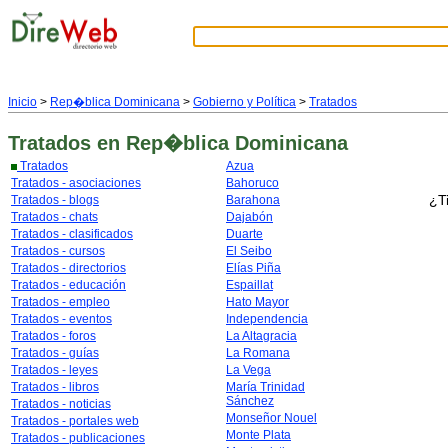
Inicio
>
Rep�blica Dominicana
>
Gobierno y Política
>
Tratados
Tratados
en Rep�blica Dominicana
Tratados
Azua
Tratados - asociaciones
Bahoruco
¿T
Tratados - blogs
Barahona
Tratados - chats
Dajabón
Tratados - clasificados
Duarte
Tratados - cursos
El Seibo
Tratados - directorios
Elías Piña
Tratados - educación
Espaillat
Tratados - empleo
Hato Mayor
Tratados - eventos
Independencia
Tratados - foros
La Altagracia
Tratados - guías
La Romana
Tratados - leyes
La Vega
Tratados - libros
María Trinidad
Sánchez
Tratados - noticias
Monseñor Nouel
Tratados - portales web
Monte Plata
Tratados - publicaciones