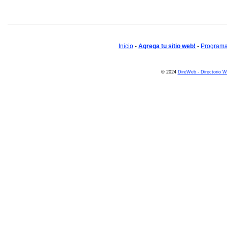
Inicio
-
Agrega tu sitio web!
-
Programa 
© 2024
DireWeb - Directorio 