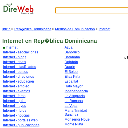
Inicio
>
Rep�blica Dominicana
>
Medios de Comunicación
>
Internet
Internet
en Rep�blica Dominicana
Internet
Azua
Internet - asociaciones
Bahoruco
¿T
Internet - blogs
Barahona
Internet - chats
Dajabón
Internet - clasificados
Duarte
Internet - cursos
El Seibo
Internet - directorios
Elías Piña
Internet - educación
Espaillat
Internet - empleo
Hato Mayor
Internet - eventos
Independencia
Internet - foros
La Altagracia
Internet - guías
La Romana
Internet - leyes
La Vega
Internet - libros
María Trinidad
Sánchez
Internet - noticias
Monseñor Nouel
Internet - portales web
Monte Plata
Internet - publicaciones