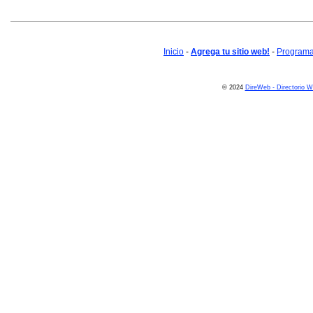
Inicio
-
Agrega tu sitio web!
-
Programa 
© 2024
DireWeb - Directorio 