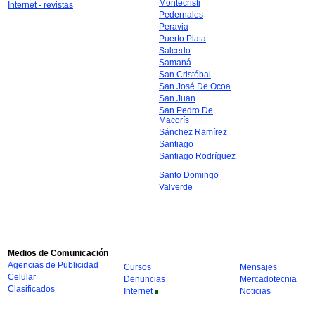
Montecristi
Internet - revistas
Pedernales
Peravia
Puerto Plata
Salcedo
Samaná
San Cristóbal
San José De Ocoa
San Juan
San Pedro De
Macorís
Sánchez Ramírez
Santiago
Santiago Rodríguez
Santo Domingo
Valverde
Medios de Comunicación
Agencias de Publicidad
Cursos
Mensajes
Celular
Denuncias
Mercadotecnia
Clasificados
Internet
Noticias