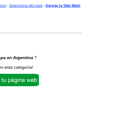
nicio
-
Selecciona otro país
-
Agrega tu Sitio Web!
opa
en Argentina
?
en esta categoría!