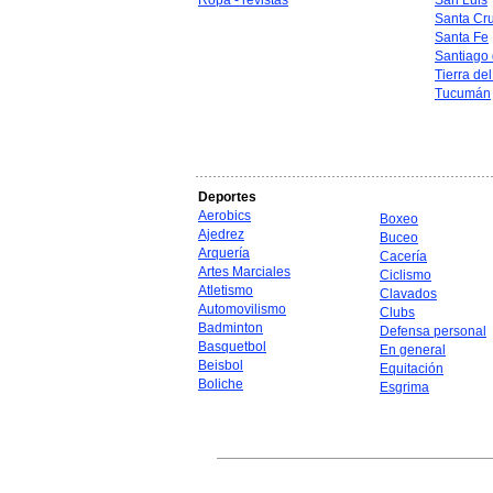
Ropa - revistas
San Luis
Santa Cr
Santa Fe
Santiago 
Tierra de
Tucumán
Deportes
Aerobics
Boxeo
Ajedrez
Buceo
Arquería
Cacería
Artes Marciales
Ciclismo
Atletismo
Clavados
Automovilismo
Clubs
Badminton
Defensa personal
Basquetbol
En general
Beisbol
Equitación
Boliche
Esgrima