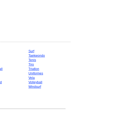
Surf
Taekwondo
g
Tenis
Tiro
ll
Triatlon
Uniformes
Vela
d
Volleyball
Windsurf