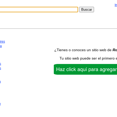
I
ires
ca
¿Tienes o conoces un sitio web de
R
Tu sitio web puede ser el primero 
s
s
a
o