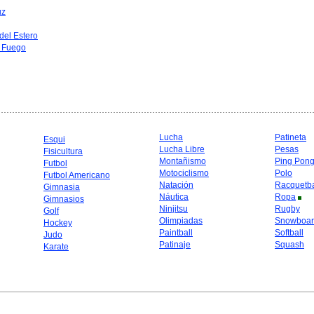
uz
del Estero
l Fuego
Lucha
Patineta
Esqui
Lucha Libre
Pesas
Fisicultura
Montañismo
Ping Pon
Futbol
Motociclismo
Polo
Futbol Americano
Natación
Racquetba
Gimnasia
Náutica
Ropa
Gimnasios
Ninjitsu
Rugby
Golf
Olimpiadas
Snowboar
Hockey
Paintball
Softball
Judo
Patinaje
Squash
Karate