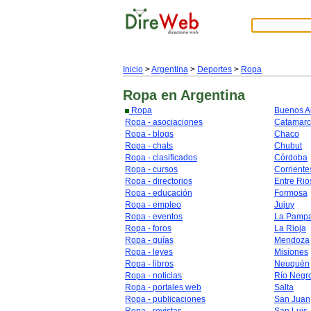
Inicio
>
Argentina
>
Deportes
>
Ropa
Ropa
en Argentina
Ropa
Buenos A
Ropa - asociaciones
Catamar
Ropa - blogs
Chaco
Ropa - chats
Chubut
Ropa - clasificados
Córdoba
Ropa - cursos
Corriente
Ropa - directorios
Entre Rio
Ropa - educación
Formosa
Ropa - empleo
Jujuy
Ropa - eventos
La Pamp
Ropa - foros
La Rioja
Ropa - guías
Mendoza
Ropa - leyes
Misiones
Ropa - libros
Neuquén
Ropa - noticias
Río Negr
Ropa - portales web
Salta
Ropa - publicaciones
San Juan