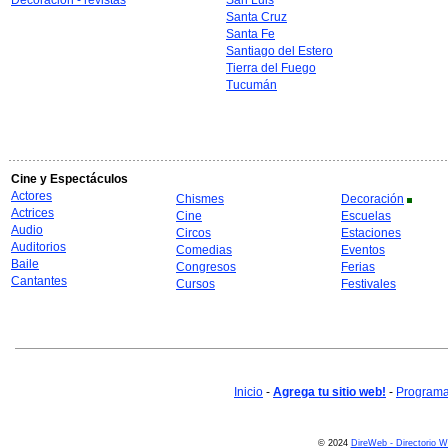
Decoración - revistas
San Luis
Santa Cruz
Santa Fe
Santiago del Estero
Tierra del Fuego
Tucumán
Cine y Espectáculos
Actores
Chismes
Decoración
Actrices
Cine
Escuelas
Audio
Circos
Estaciones
Auditorios
Comedias
Eventos
Baile
Congresos
Ferias
Cantantes
Cursos
Festivales
Inicio
-
Agrega tu sitio web!
-
Programa 
© 2024
DireWeb - Directorio 