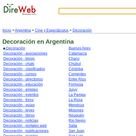
Inicio
>
Argentina
>
Cine y Espectáculos
>
Decoración
Decoración
en Argentina
Decoración
Buenos Aires
Decoración - asociaciones
Catamarca
Decoración - blogs
Chaco
Decoración - chats
Chubut
Decoración - clasificados
Córdoba
Decoración - cursos
Corrientes
Decoración - directorios
Entre Rios
Decoración - educación
Formosa
Decoración - empleo
Jujuy
Decoración - eventos
La Pampa
Decoración - foros
La Rioja
Decoración - guías
Mendoza
Decoración - leyes
Misiones
Decoración - libros
Neuquén
Decoración - noticias
Río Negro
Decoración - portales web
Salta
Decoración - publicaciones
San Juan