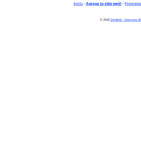
Inicio
-
Agrega tu sitio web!
-
Programa 
© 2024
DireWeb - Directorio 