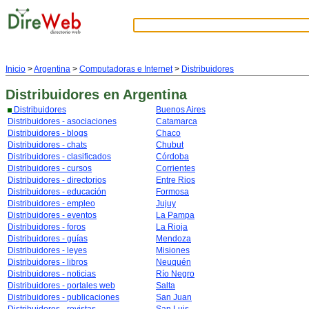
Inicio
>
Argentina
>
Computadoras e Internet
>
Distribuidores
Distribuidores
en Argentina
Distribuidores
Buenos Aires
Distribuidores - asociaciones
Catamarca
Distribuidores - blogs
Chaco
Distribuidores - chats
Chubut
Distribuidores - clasificados
Córdoba
Distribuidores - cursos
Corrientes
Distribuidores - directorios
Entre Rios
Distribuidores - educación
Formosa
Distribuidores - empleo
Jujuy
Distribuidores - eventos
La Pampa
Distribuidores - foros
La Rioja
Distribuidores - guías
Mendoza
Distribuidores - leyes
Misiones
Distribuidores - libros
Neuquén
Distribuidores - noticias
Río Negro
Distribuidores - portales web
Salta
Distribuidores - publicaciones
San Juan