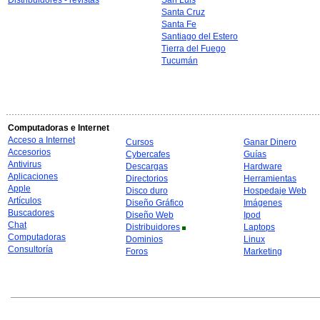
Distribuidores - revistas
San Luis
Santa Cruz
Santa Fe
Santiago del Estero
Tierra del Fuego
Tucumán
Computadoras e Internet
Acceso a Internet
Cursos
Ganar Dinero
Accesorios
Cybercafes
Guías
Antivirus
Descargas
Hardware
Aplicaciones
Directorios
Herramientas
Apple
Disco duro
Hospedaje Web
Artículos
Diseño Gráfico
Imágenes
Buscadores
Diseño Web
Ipod
Chat
Distribuidores
Laptops
Computadoras
Dominios
Linux
Consultoría
Foros
Marketing