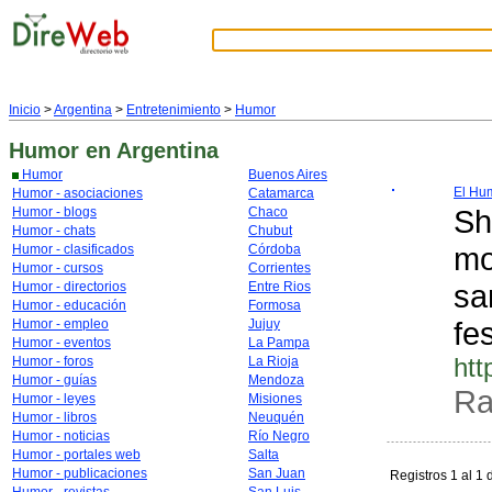
Inicio
>
Argentina
>
Entretenimiento
>
Humor
Humor
en Argentina
Humor
Buenos Aires
El Hu
Humor - asociaciones
Catamarca
Sh
Humor - blogs
Chaco
Humor - chats
Chubut
mo
Humor - clasificados
Córdoba
Humor - cursos
Corrientes
sa
Humor - directorios
Entre Rios
Humor - educación
Formosa
fe
Humor - empleo
Jujuy
Humor - eventos
La Pampa
htt
Humor - foros
La Rioja
Humor - guías
Mendoza
Ra
Humor - leyes
Misiones
Humor - libros
Neuquén
Humor - noticias
Río Negro
Humor - portales web
Salta
Humor - publicaciones
San Juan
Registros 1 al 1 