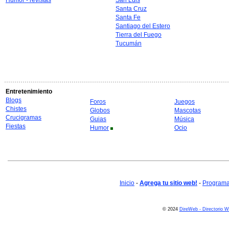
Humor - revistas
San Luis
Santa Cruz
Santa Fe
Santiago del Estero
Tierra del Fuego
Tucumán
Entretenimiento
Blogs
Foros
Juegos
Chistes
Globos
Mascotas
Crucigramas
Guias
Música
Fiestas
Humor
Ocio
Inicio
-
Agrega tu sitio web!
-
Programa 
© 2024
DireWeb - Directorio 