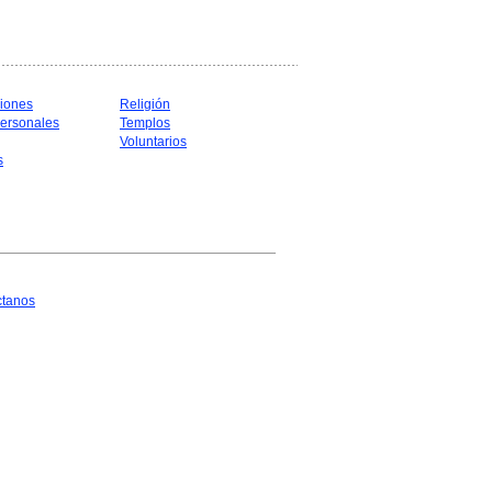
iones
Religión
ersonales
Templos
Voluntarios
s
ctanos