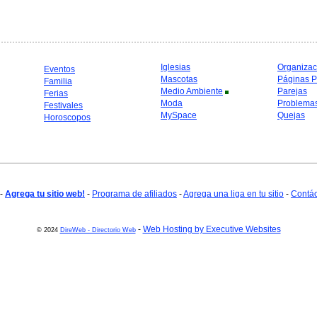
Iglesias
Organizac
Eventos
Mascotas
Páginas P
Familia
Medio Ambiente
Parejas
Ferias
Moda
Problema
Festivales
MySpace
Quejas
Horoscopos
-
Agrega tu sitio web!
-
Programa de afiliados
-
Agrega una liga en tu sitio
-
Contá
-
Web Hosting by Executive Websites
© 2024
DireWeb - Directorio Web