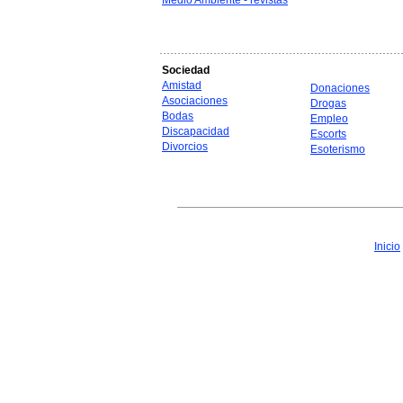
Medio Ambiente - revistas
Sociedad
Amistad
Donaciones
Asociaciones
Drogas
Bodas
Empleo
Discapacidad
Escorts
Divorcios
Esoterismo
Inicio