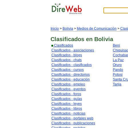
Inicio
>
Bolivia
>
Medios de Comunicación
>
Clas
Clasificados
en Bolivia
Clasificados
Beni
Clasificados - asociaciones
Chiquisa
Clasificados - blogs
Cochaba
Clasificados - chats
La Paz
Clasificados - clasificados
Oruro
Clasificados - cursos
Pando
Clasificados - directorios
Potosi
Clasificados - educación
Santa Cr
Clasificados - empleo
Tarija
Clasificados - eventos
Clasificados - foros
Clasificados - guías
Clasificados - leyes
Clasificados - libros
Clasificados - noticias
Clasificados - portales web
Clasificados - publicaciones