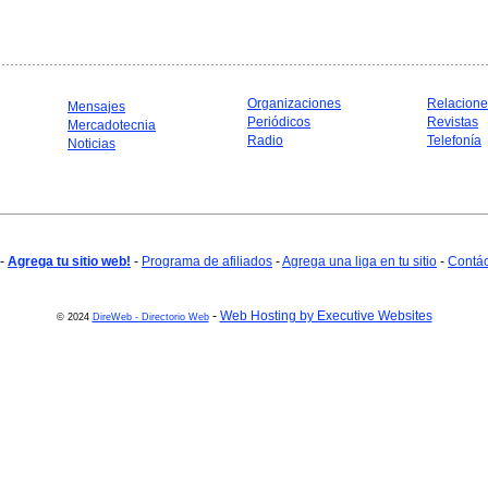
Organizaciones
Relacione
Mensajes
Periódicos
Revistas
Mercadotecnia
Radio
Telefonía
Noticias
-
Agrega tu sitio web!
-
Programa de afiliados
-
Agrega una liga en tu sitio
-
Contá
-
Web Hosting by Executive Websites
© 2024
DireWeb - Directorio Web