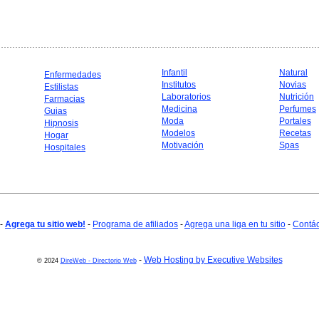
Infantil
Natural
Enfermedades
Institutos
Novias
Estilistas
Laboratorios
Nutrición
Farmacias
Medicina
Perfumes
Guias
Moda
Portales
Hipnosis
Modelos
Recetas
Hogar
Motivación
Spas
Hospitales
-
Agrega tu sitio web!
-
Programa de afiliados
-
Agrega una liga en tu sitio
-
Contá
-
Web Hosting by Executive Websites
© 2024
DireWeb - Directorio Web