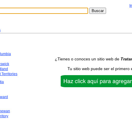
I
s
olumbia
¿Tienes o conoces un sitio web de
Trata
swick
Tu sitio web puede ser el primero 
dland
 Territories
tia
dward
chewan
ritory