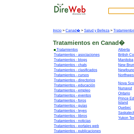
Inicio
>
Canad�
>
Salud y Belleza
>
Tratamiento
Tratamientos
en Canad�
Tratamientos
Alberta
Tratamientos - asociaciones
British C
Tratamientos - blogs
Manitoba
Tratamientos - chats
New Brun
Tratamientos - clasificados
Newfoun
Tratamientos - cursos
Northwest
Tratamientos - directorios
Nova Sco
Tratamientos - educación
Nunavut
Tratamientos - empleo
Ontario
Tratamientos - eventos
Prince E
Tratamientos - foros
Island
Tratamientos - guías
Quebec
Tratamientos - leyes
Saskate
Tratamientos - libros
Yukon Ter
Tratamientos - noticias
Tratamientos - portales web
Tratamientos - publicaciones