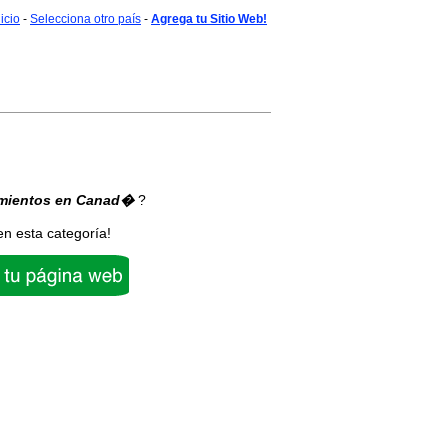
nicio
-
Selecciona otro país
-
Agrega tu Sitio Web!
mientos
en Canad�
?
en esta categoría!