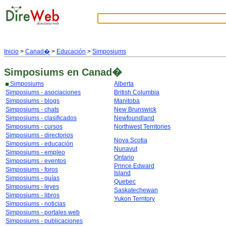
Inicio
>
Canad�
>
Educación
>
Simposiums
Simposiums
en Canad�
Simposiums
Alberta
Simposiums - asociaciones
British Columbia
Simposiums - blogs
Manitoba
Simposiums - chats
New Brunswick
Simposiums - clasificados
Newfoundland
Simposiums - cursos
Northwest Territories
Simposiums - directorios
Nova Scotia
Simposiums - educación
Nunavut
Simposiums - empleo
Ontario
Simposiums - eventos
Prince Edward
Simposiums - foros
Island
Simposiums - guías
Quebec
Simposiums - leyes
Saskatechewan
Simposiums - libros
Yukon Territory
Simposiums - noticias
Simposiums - portales web
Simposiums - publicaciones