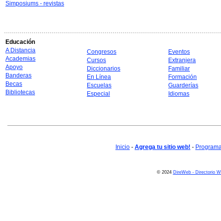
Simposiums - revistas
Educación
A Distancia
Congresos
Eventos
Academias
Cursos
Extranjera
Apoyo
Diccionarios
Familiar
Banderas
En Línea
Formación
Becas
Escuelas
Guarderías
Bibliotecas
Especial
Idiomas
Inicio
-
Agrega tu sitio web!
-
Programa 
© 2024
DireWeb - Directorio 