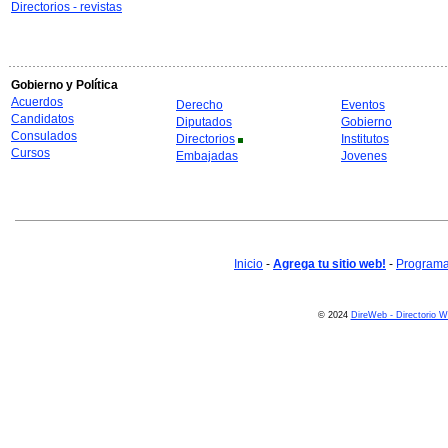
Directorios - revistas
Gobierno y Política
Acuerdos
Derecho
Eventos
Candidatos
Diputados
Gobierno
Consulados
Directorios
Institutos
Cursos
Embajadas
Jovenes
Inicio
-
Agrega tu sitio web!
-
Programa 
© 2024
DireWeb - Directorio 