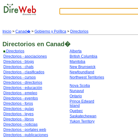
Inicio
>
Canad�
>
Gobierno y Política
>
Directorios
Directorios
en Canad�
Directorios
Alberta
Directorios - asociaciones
British Columbia
Directorios - blogs
Manitoba
Directorios - chats
New Brunswick
Directorios - clasificados
Newfoundland
Directorios - cursos
Northwest Territories
Directorios - directorios
Nova Scotia
Directorios - educación
Nunavut
Directorios - empleo
Ontario
Directorios - eventos
Prince Edward
Directorios - foros
Island
Directorios - guías
Quebec
Directorios - leyes
Saskatechewan
Directorios - libros
Yukon Territory
Directorios - noticias
Directorios - portales web
Directorios - publicaciones