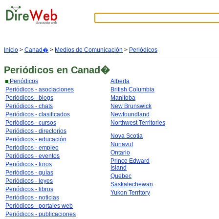
Inicio
>
Canad�
>
Medios de Comunicación
>
Periódicos
Periódicos
en Canad�
Periódicos
Alberta
Periódicos - asociaciones
British Columbia
Periódicos - blogs
Manitoba
Periódicos - chats
New Brunswick
Periódicos - clasificados
Newfoundland
Periódicos - cursos
Northwest Territories
Periódicos - directorios
Nova Scotia
Periódicos - educación
Nunavut
Periódicos - empleo
Ontario
Periódicos - eventos
Prince Edward
Periódicos - foros
Island
Periódicos - guías
Quebec
Periódicos - leyes
Saskatechewan
Periódicos - libros
Yukon Territory
Periódicos - noticias
Periódicos - portales web
Periódicos - publicaciones