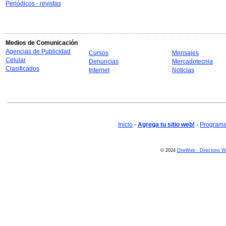
Periódicos - revistas
Medios de Comunicación
Agencias de Publicidad
Cursos
Mensajes
Celular
Denuncias
Mercadotecnia
Clasificados
Internet
Noticias
Inicio
-
Agrega tu sitio web!
-
Programa 
© 2024
DireWeb - Directorio 