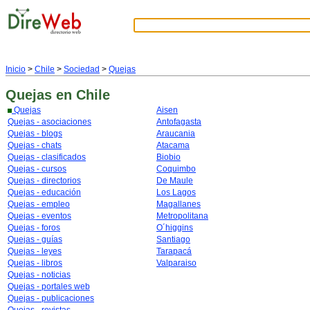
Inicio
>
Chile
>
Sociedad
>
Quejas
Quejas
en Chile
Quejas
Aisen
Quejas - asociaciones
Antofagasta
Quejas - blogs
Araucania
Quejas - chats
Atacama
Quejas - clasificados
Biobio
Quejas - cursos
Coquimbo
Quejas - directorios
De Maule
Quejas - educación
Los Lagos
Quejas - empleo
Magallanes
Quejas - eventos
Metropolitana
Quejas - foros
O´higgins
Quejas - guías
Santiago
Quejas - leyes
Tarapacá
Quejas - libros
Valparaiso
Quejas - noticias
Quejas - portales web
Quejas - publicaciones