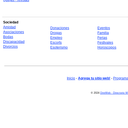
Quejas - revistas
Sociedad
Amistad
Donaciones
Eventos
Asociaciones
Drogas
Familia
Bodas
Empleo
Ferias
Discapacidad
Escorts
Festivales
Divorcios
Esoterismo
Horoscopos
Inicio
-
Agrega tu sitio web!
-
Programa 
© 2024
DireWeb - Directorio 