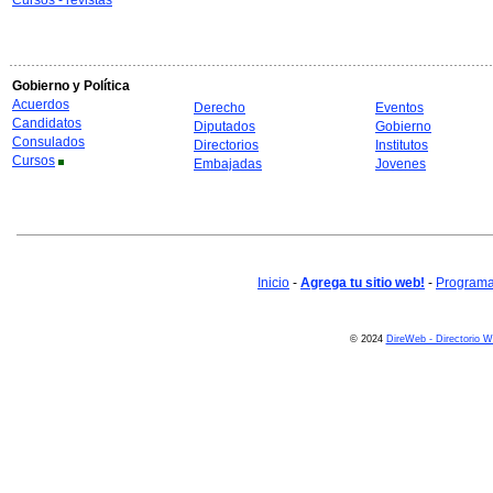
Cursos - revistas
Gobierno y Política
Acuerdos
Derecho
Eventos
Candidatos
Diputados
Gobierno
Consulados
Directorios
Institutos
Cursos
Embajadas
Jovenes
Inicio
-
Agrega tu sitio web!
-
Programa 
© 2024
DireWeb - Directorio 