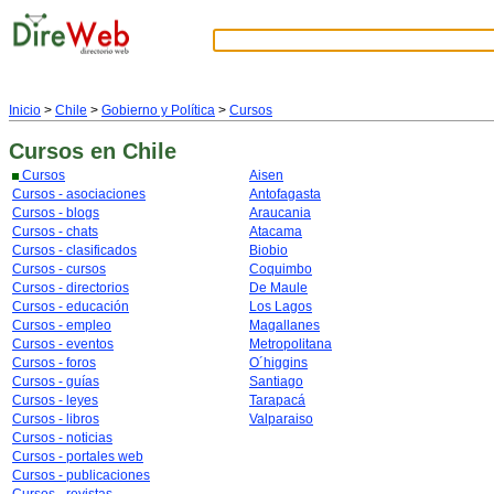
Inicio
>
Chile
>
Gobierno y Política
>
Cursos
Cursos
en Chile
Cursos
Aisen
Cursos - asociaciones
Antofagasta
Cursos - blogs
Araucania
Cursos - chats
Atacama
Cursos - clasificados
Biobio
Cursos - cursos
Coquimbo
Cursos - directorios
De Maule
Cursos - educación
Los Lagos
Cursos - empleo
Magallanes
Cursos - eventos
Metropolitana
Cursos - foros
O´higgins
Cursos - guías
Santiago
Cursos - leyes
Tarapacá
Cursos - libros
Valparaiso
Cursos - noticias
Cursos - portales web
Cursos - publicaciones