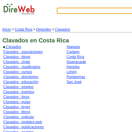
Inicio
>
Costa Rica
>
Deportes
>
Clavados
Clavados
en Costa Rica
Clavados
Alajuela
Clavados - asociaciones
Cartago
Clavados - blogs
Costa Rica
Clavados - chats
Guanacaste
Clavados - clasificados
Heredia
Clavados - cursos
Limón
Clavados - directorios
Puntarenas
Clavados - educación
San José
Clavados - empleo
Clavados - eventos
Clavados - foros
Clavados - guías
Clavados - leyes
Clavados - libros
Clavados - noticias
Clavados - portales web
Clavados - publicaciones