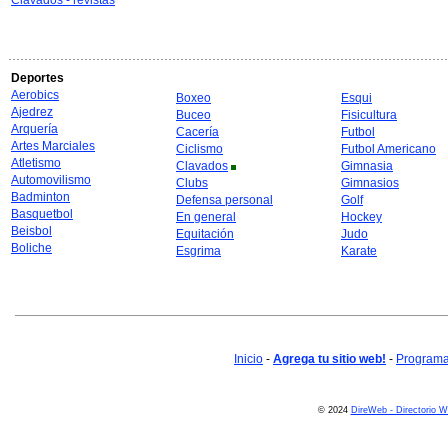
Clavados - revistas
Deportes
Aerobics
Boxeo
Esqui
Ajedrez
Buceo
Fisicultura
Arquería
Cacería
Futbol
Artes Marciales
Ciclismo
Futbol Americano
Atletismo
Clavados
Gimnasia
Automovilismo
Clubs
Gimnasios
Badminton
Defensa personal
Golf
Basquetbol
En general
Hockey
Beisbol
Equitación
Judo
Boliche
Esgrima
Karate
Inicio
-
Agrega tu sitio web!
-
Programa 
© 2024
DireWeb - Directorio 