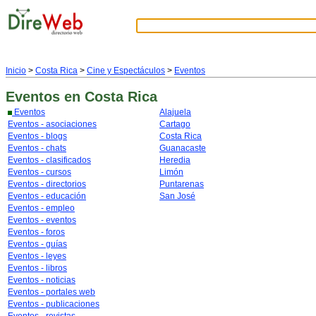
Inicio
>
Costa Rica
>
Cine y Espectáculos
>
Eventos
Eventos
en Costa Rica
Eventos
Alajuela
Eventos - asociaciones
Cartago
Eventos - blogs
Costa Rica
Eventos - chats
Guanacaste
Eventos - clasificados
Heredia
Eventos - cursos
Limón
Eventos - directorios
Puntarenas
Eventos - educación
San José
Eventos - empleo
Eventos - eventos
Eventos - foros
Eventos - guías
Eventos - leyes
Eventos - libros
Eventos - noticias
Eventos - portales web
Eventos - publicaciones