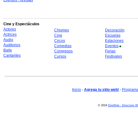
Eventos - revistas
Cine y Espectáculos
Actores
Chismes
Decoración
Actrices
Cine
Escuelas
Audio
Circos
Estaciones
Auditorios
Comedias
Eventos
Baile
Congresos
Ferias
Cantantes
Cursos
Festivales
Inicio
-
Agrega tu sitio web!
-
Programa 
© 2024
DireWeb - Directorio 