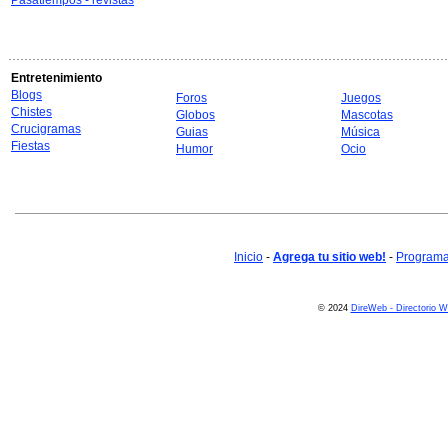
Pasatiempos - revistas
Entretenimiento
Blogs
Foros
Juegos
Chistes
Globos
Mascotas
Crucigramas
Guias
Música
Fiestas
Humor
Ocio
Inicio
-
Agrega tu sitio web!
-
Programa 
© 2024
DireWeb - Directorio 