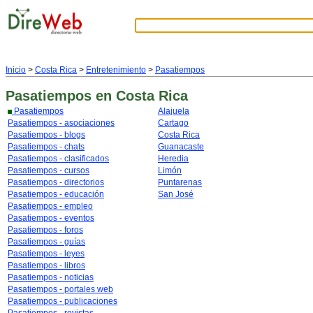
Inicio
>
Costa Rica
>
Entretenimiento
>
Pasatiempos
Pasatiempos
en Costa Rica
Pasatiempos
Alajuela
Pasatiempos - asociaciones
Cartago
Pasatiempos - blogs
Costa Rica
Pasatiempos - chats
Guanacaste
Pasatiempos - clasificados
Heredia
Pasatiempos - cursos
Limón
Pasatiempos - directorios
Puntarenas
Pasatiempos - educación
San José
Pasatiempos - empleo
Pasatiempos - eventos
Pasatiempos - foros
Pasatiempos - guías
Pasatiempos - leyes
Pasatiempos - libros
Pasatiempos - noticias
Pasatiempos - portales web
Pasatiempos - publicaciones