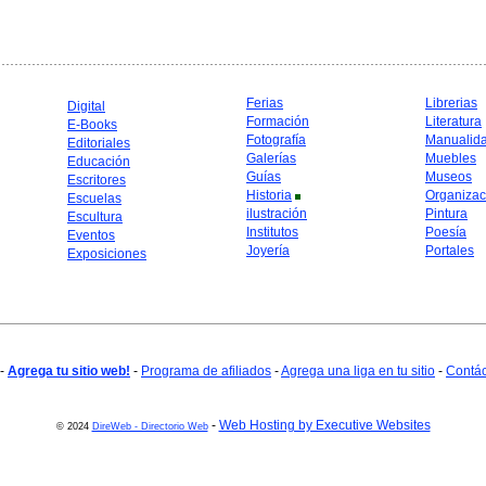
Ferias
Librerias
Digital
Formación
Literatura
E-Books
Fotografía
Manualid
Editoriales
Galerías
Muebles
Educación
Guías
Museos
Escritores
Historia
Organizac
Escuelas
ilustración
Pintura
Escultura
Institutos
Poesía
Eventos
Joyería
Portales
Exposiciones
-
Agrega tu sitio web!
-
Programa de afiliados
-
Agrega una liga en tu sitio
-
Contá
-
Web Hosting by Executive Websites
© 2024
DireWeb - Directorio Web