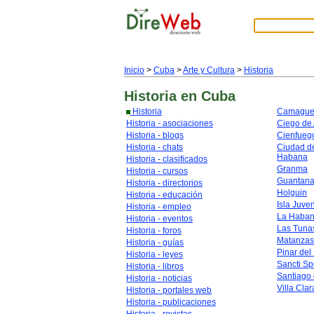
Inicio
>
Cuba
>
Arte y Cultura
>
Historia
Historia
en Cuba
Historia
Camague
Historia - asociaciones
Ciego de 
Historia - blogs
Cienfueg
Historia - chats
Ciudad de
Habana
Historia - clasificados
Granma
Historia - cursos
Guantan
Historia - directorios
Holguin
Historia - educación
Isla Juve
Historia - empleo
La Haba
Historia - eventos
Las Tuna
Historia - foros
Matanzas
Historia - guías
Pinar del
Historia - leyes
Sancti Spi
Historia - libros
Santiago
Historia - noticias
Villa Clar
Historia - portales web
Historia - publicaciones