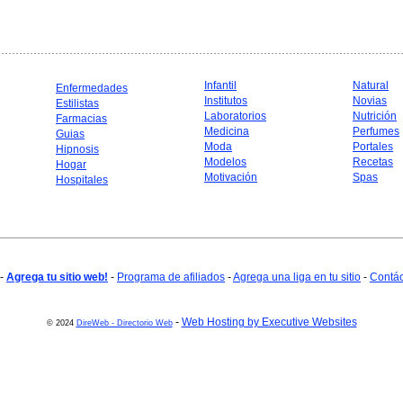
Infantil
Natural
Enfermedades
Institutos
Novias
Estilistas
Laboratorios
Nutrición
Farmacias
Medicina
Perfumes
Guias
Moda
Portales
Hipnosis
Modelos
Recetas
Hogar
Motivación
Spas
Hospitales
-
Agrega tu sitio web!
-
Programa de afiliados
-
Agrega una liga en tu sitio
-
Contá
-
Web Hosting by Executive Websites
© 2024
DireWeb - Directorio Web