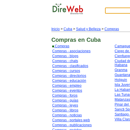
Inicio
>
Cuba
>
Salud y Belleza
>
Compras
Compras
en Cuba
Compras
Camague
Compras - asociaciones
Ciego de 
Compras - blogs
Cienfueg
Compras - chats
Ciudad de
Habana
Compras - clasificados
Granma
Compras - cursos
Guantan
Compras - directorios
Holguin
Compras - educación
Isla Juve
Compras - empleo
La Haba
Compras - eventos
Las Tuna
Compras - foros
Matanzas
Compras - guías
Pinar del
Compras - leyes
Sancti Spi
Compras - libros
Santiago
Compras - noticias
Villa Clar
Compras - portales web
Compras - publicaciones