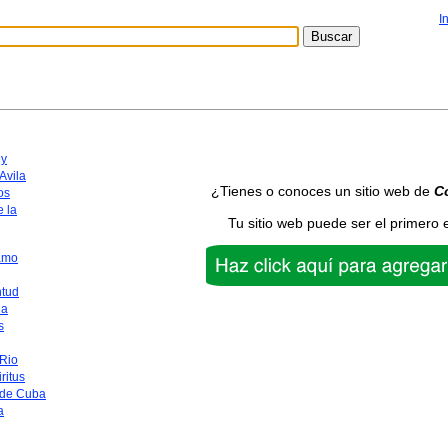
I
y
Avila
¿Tienes o conoces un sitio web de
C
os
 la
Tu sitio web puede ser el primero 
amo
ntud
na
s
 Rio
ritus
 de Cuba
a