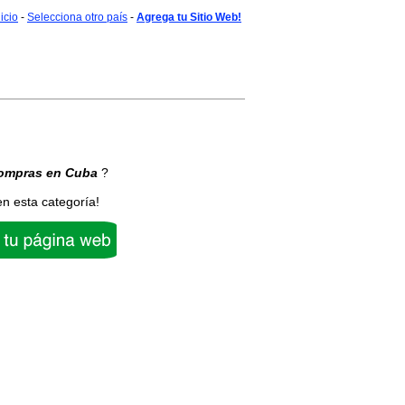
nicio
-
Selecciona otro país
-
Agrega tu Sitio Web!
ompras
en Cuba
?
en esta categoría!