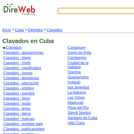
Inicio
>
Cuba
>
Deportes
>
Clavados
Clavados
en Cuba
Clavados
Camaguey
Clavados - asociaciones
Ciego de Avila
Clavados - blogs
Cienfuegos
Clavados - chats
Ciudad de la
Habana
Clavados - clasificados
Granma
Clavados - cursos
Guantanamo
Clavados - directorios
Holguin
Clavados - educación
Isla Juventud
Clavados - empleo
La Habana
Clavados - eventos
Las Tunas
Clavados - foros
Matanzas
Clavados - guías
Pinar del Rio
Clavados - leyes
Sancti Spiritus
Clavados - libros
Santiago de Cuba
Clavados - noticias
Villa Clara
Clavados - portales web
Clavados - publicaciones