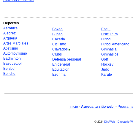
Clavados - revistas
Deportes
Aerobics
Boxeo
Esqui
Ajedrez
Buceo
Fisicultura
Arquería
Cacería
Futbol
Artes Marciales
Ciclismo
Futbol Americano
Atletismo
Clavados
Gimnasia
Automovilismo
Clubs
Gimnasios
Badminton
Defensa personal
Golf
Basquetbol
En general
Hockey
Beisbol
Equitación
Judo
Boliche
Esgrima
Karate
Inicio
-
Agrega tu sitio web!
-
Programa 
© 2024
DireWeb - Directorio 