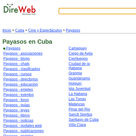
Inicio
>
Cuba
>
Cine y Espectáculos
>
Payasos
Payasos
en Cuba
Payasos
Camaguey
Payasos - asociaciones
Ciego de Avila
Payasos - blogs
Cienfuegos
Payasos - chats
Ciudad de la
Habana
Payasos - clasificados
Granma
Payasos - cursos
Guantanamo
Payasos - directorios
Holguin
Payasos - educación
Isla Juventud
Payasos - empleo
La Habana
Payasos - eventos
Las Tunas
Payasos - foros
Matanzas
Payasos - guías
Pinar del Rio
Payasos - leyes
Sancti Spiritus
Payasos - libros
Santiago de Cuba
Payasos - noticias
Villa Clara
Payasos - portales web
Payasos - publicaciones