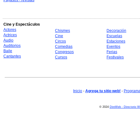
Payasos - revistas
Cine y Espectáculos
Actores
Chismes
Decoración
Actrices
Cine
Escuelas
Audio
Circos
Estaciones
Auditorios
Comedias
Eventos
Baile
Congresos
Ferias
Cantantes
Cursos
Festivales
Inicio
-
Agrega tu sitio web!
-
Programa 
© 2024
DireWeb - Directorio 