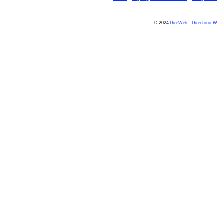
© 2024
DireWeb - Directorio 