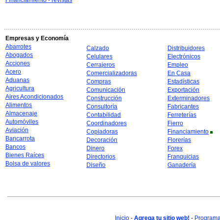
Financiamiento - revistas
Empresas y Economía
Abarrotes
Calzado
Distribuidores
Abogados
Celulares
Electrónicos
Acciones
Cerrajeros
Empleo
Acero
Comercializadoras
En Casa
Aduanas
Compras
Estadísticas
Agricultura
Comunicación
Exportación
Aires Acondicionados
Construcción
Exterminadores
Alimentos
Consultoría
Fabricantes
Almacenaje
Contabilidad
Ferreterías
Automóviles
Coordinadores
Fierro
Aviación
Copiadoras
Financiamiento
Bancarrota
Decoración
Florerías
Bancos
Dinero
Forex
Bienes Raíces
Directorios
Franquicias
Bolsa de valores
Diseño
Ganadería
Inicio
-
Agrega tu sitio web!
-
Programa 