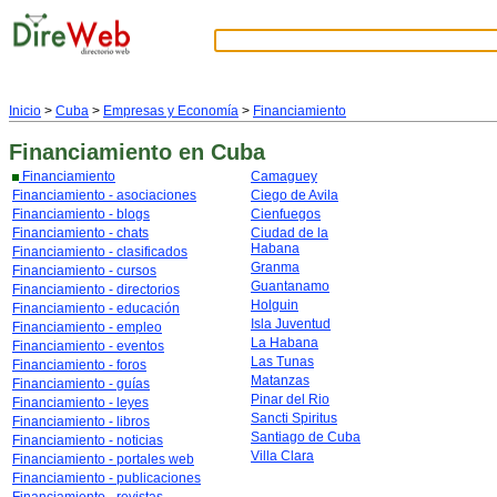
Inicio
>
Cuba
>
Empresas y Economía
>
Financiamiento
Financiamiento
en Cuba
Financiamiento
Camaguey
Financiamiento - asociaciones
Ciego de Avila
Financiamiento - blogs
Cienfuegos
Financiamiento - chats
Ciudad de la
Habana
Financiamiento - clasificados
Granma
Financiamiento - cursos
Guantanamo
Financiamiento - directorios
Holguin
Financiamiento - educación
Isla Juventud
Financiamiento - empleo
La Habana
Financiamiento - eventos
Las Tunas
Financiamiento - foros
Matanzas
Financiamiento - guías
Pinar del Rio
Financiamiento - leyes
Sancti Spiritus
Financiamiento - libros
Santiago de Cuba
Financiamiento - noticias
Villa Clara
Financiamiento - portales web
Financiamiento - publicaciones