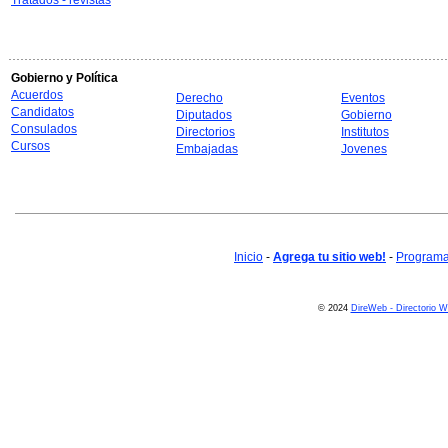
Tratados - revistas
Gobierno y Política
Acuerdos
Derecho
Eventos
Candidatos
Diputados
Gobierno
Consulados
Directorios
Institutos
Cursos
Embajadas
Jovenes
Inicio
-
Agrega tu sitio web!
-
Programa 
© 2024
DireWeb - Directorio 