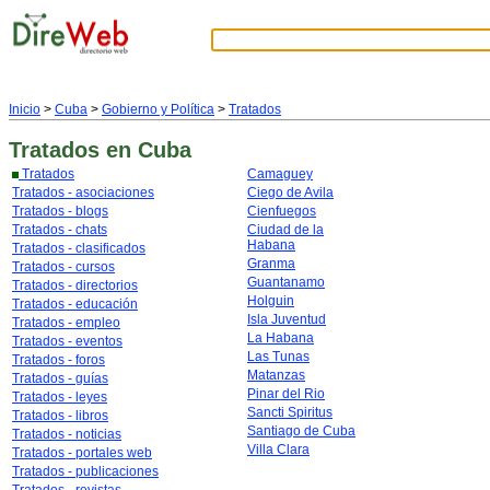
Inicio
>
Cuba
>
Gobierno y Política
>
Tratados
Tratados
en Cuba
Tratados
Camaguey
Tratados - asociaciones
Ciego de Avila
Tratados - blogs
Cienfuegos
Tratados - chats
Ciudad de la
Habana
Tratados - clasificados
Granma
Tratados - cursos
Guantanamo
Tratados - directorios
Holguin
Tratados - educación
Isla Juventud
Tratados - empleo
La Habana
Tratados - eventos
Las Tunas
Tratados - foros
Matanzas
Tratados - guías
Pinar del Rio
Tratados - leyes
Sancti Spiritus
Tratados - libros
Santiago de Cuba
Tratados - noticias
Villa Clara
Tratados - portales web
Tratados - publicaciones