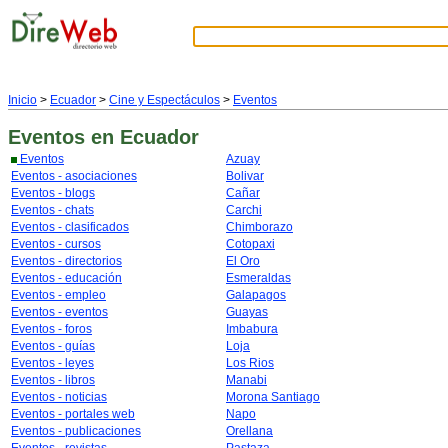
Inicio
>
Ecuador
>
Cine y Espectáculos
>
Eventos
Eventos
en Ecuador
Eventos
Azuay
Eventos - asociaciones
Bolivar
Eventos - blogs
Cañar
Eventos - chats
Carchi
Eventos - clasificados
Chimborazo
Eventos - cursos
Cotopaxi
Eventos - directorios
El Oro
Eventos - educación
Esmeraldas
Eventos - empleo
Galapagos
Eventos - eventos
Guayas
Eventos - foros
Imbabura
Eventos - guías
Loja
Eventos - leyes
Los Rios
Eventos - libros
Manabi
Eventos - noticias
Morona Santiago
Eventos - portales web
Napo
Eventos - publicaciones
Orellana