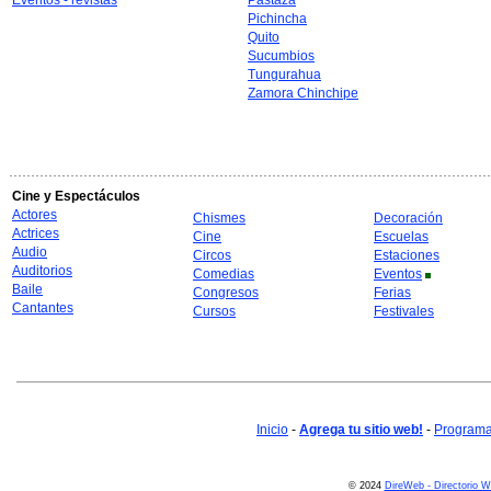
Eventos - revistas
Pastaza
Pichincha
Quito
Sucumbios
Tungurahua
Zamora Chinchipe
Cine y Espectáculos
Actores
Chismes
Decoración
Actrices
Cine
Escuelas
Audio
Circos
Estaciones
Auditorios
Comedias
Eventos
Baile
Congresos
Ferias
Cantantes
Cursos
Festivales
Inicio
-
Agrega tu sitio web!
-
Programa 
© 2024
DireWeb - Directorio 