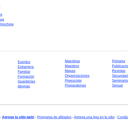
a
os
hua
hinchipe
Maestrias
Primaria
Eventos
Maestros
Publicaci
Extranjera
Mapas
Revistas
Familiar
Organizaciones
Secundar
Formación
Preescolar
Seminario
Guarderías
Preparatorias
Sexual
Idiomas
-
Agrega tu sitio web!
-
Programa de afiliados
-
Agrega una liga en tu sitio
-
Contá