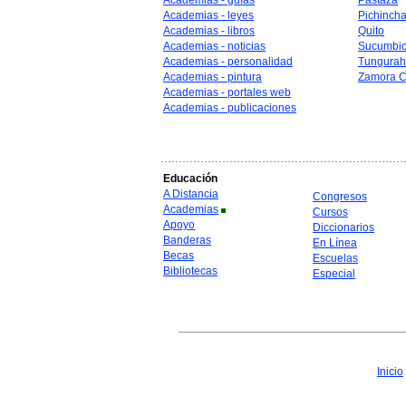
Academias - guías
Pastaza
Academias - leyes
Pichinch
Academias - libros
Quito
Academias - noticias
Sucumbi
Academias - personalidad
Tungura
Academias - pintura
Zamora C
Academias - portales web
Academias - publicaciones
Educación
A Distancia
Congresos
Academias
Cursos
Apoyo
Diccionarios
Banderas
En Línea
Becas
Escuelas
Bibliotecas
Especial
Inicio