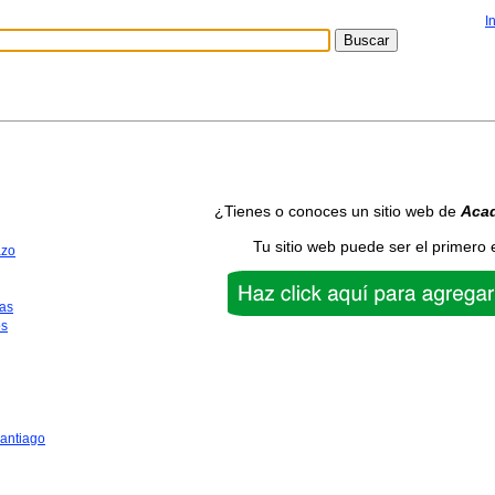
I
¿Tienes o conoces un sitio web de
Aca
Tu sitio web puede ser el primero 
azo
as
os
antiago