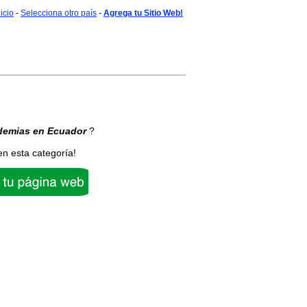
nicio
-
Selecciona otro país
-
Agrega tu Sitio Web!
demias
en Ecuador
?
en esta categoría!