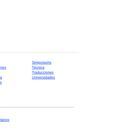
Simposiums
ones
Técnica
Traducciones
ia
Universidades
s
ctanos