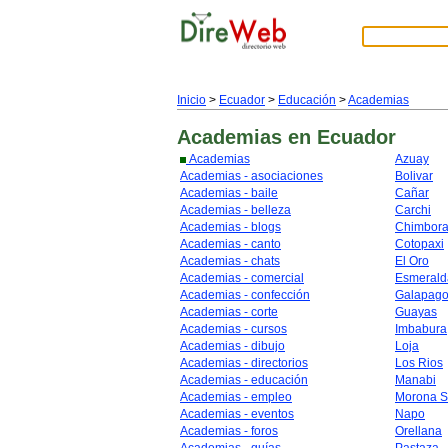
Inicio
>
Ecuador
>
Educación
>
Academias
Academias
en Ecuador
Academias
Azuay
Academias - asociaciones
Bolivar
Academias - baile
Cañar
Academias - belleza
Carchi
Academias - blogs
Chimbor
Academias - canto
Cotopaxi
Academias - chats
El Oro
Academias - comercial
Esmerald
Academias - confección
Galapag
Academias - corte
Guayas
Academias - cursos
Imbabura
Academias - dibujo
Loja
Academias - directorios
Los Rios
Academias - educación
Manabi
Academias - empleo
Morona S
Academias - eventos
Napo
Academias - foros
Orellana