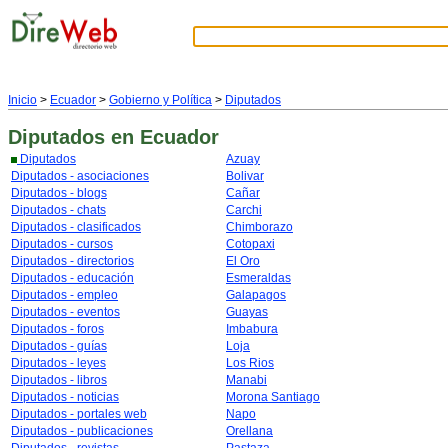
Inicio
>
Ecuador
>
Gobierno y Política
>
Diputados
Diputados
en Ecuador
Diputados
Azuay
Diputados - asociaciones
Bolivar
Diputados - blogs
Cañar
Diputados - chats
Carchi
Diputados - clasificados
Chimborazo
Diputados - cursos
Cotopaxi
Diputados - directorios
El Oro
Diputados - educación
Esmeraldas
Diputados - empleo
Galapagos
Diputados - eventos
Guayas
Diputados - foros
Imbabura
Diputados - guías
Loja
Diputados - leyes
Los Rios
Diputados - libros
Manabi
Diputados - noticias
Morona Santiago
Diputados - portales web
Napo
Diputados - publicaciones
Orellana