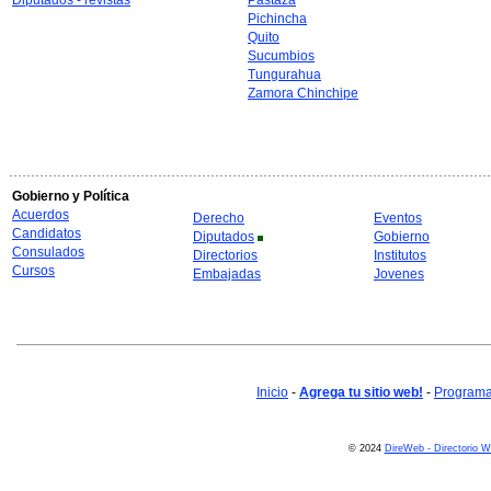
Diputados - revistas
Pastaza
Pichincha
Quito
Sucumbios
Tungurahua
Zamora Chinchipe
Gobierno y Política
Acuerdos
Derecho
Eventos
Candidatos
Diputados
Gobierno
Consulados
Directorios
Institutos
Cursos
Embajadas
Jovenes
Inicio
-
Agrega tu sitio web!
-
Programa 
© 2024
DireWeb - Directorio 