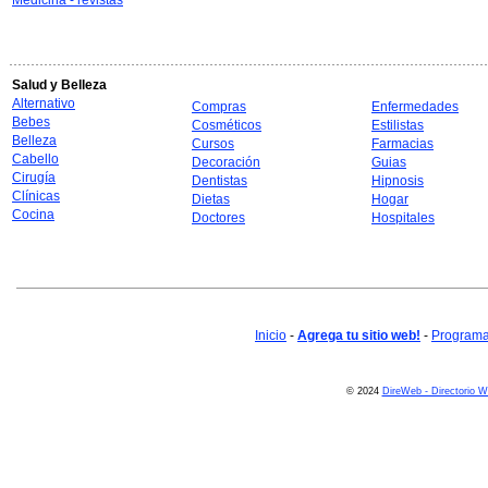
Medicina - revistas
Salud y Belleza
Alternativo
Compras
Enfermedades
Bebes
Cosméticos
Estilistas
Belleza
Cursos
Farmacias
Cabello
Decoración
Guias
Cirugía
Dentistas
Hipnosis
Clínicas
Dietas
Hogar
Cocina
Doctores
Hospitales
Inicio
-
Agrega tu sitio web!
-
Programa 
© 2024
DireWeb - Directorio 