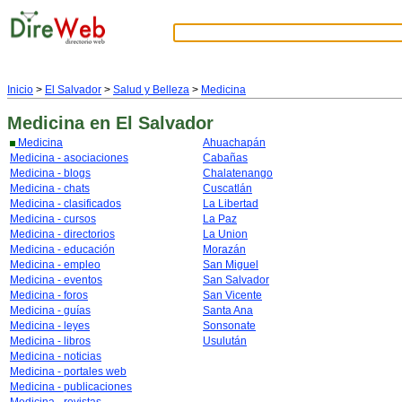
Inicio
>
El Salvador
>
Salud y Belleza
>
Medicina
Medicina
en El Salvador
Medicina
Ahuachapán
Medicina - asociaciones
Cabañas
Medicina - blogs
Chalatenango
Medicina - chats
Cuscatlán
Medicina - clasificados
La Libertad
Medicina - cursos
La Paz
Medicina - directorios
La Union
Medicina - educación
Morazán
Medicina - empleo
San Miguel
Medicina - eventos
San Salvador
Medicina - foros
San Vicente
Medicina - guías
Santa Ana
Medicina - leyes
Sonsonate
Medicina - libros
Usulután
Medicina - noticias
Medicina - portales web
Medicina - publicaciones